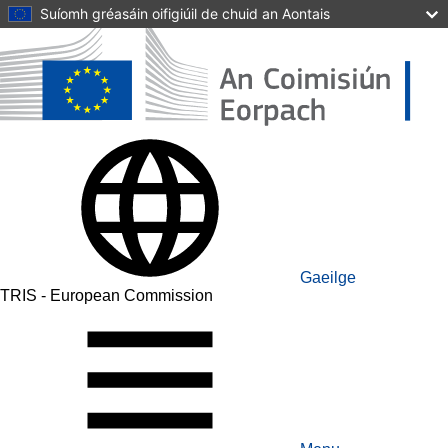
Skip to main content
Suíomh gréasáin oifigiúil de chuid an Aontais
Gaeilge
TRIS - European Commission