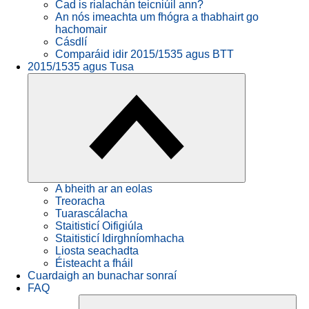
Cad is rialachán teicniúil ann?
An nós imeachta um fhógra a thabhairt go
hachomair
Cásdlí
Comparáid idir 2015/1535 agus BTT
2015/1535 agus Tusa
A bheith ar an eolas
Treoracha
Tuarascálacha
Staitisticí Oifigiúla
Staitisticí Idirghníomhacha
Liosta seachadta
Éisteacht a fháil
Cuardaigh an bunachar sonraí
FAQ