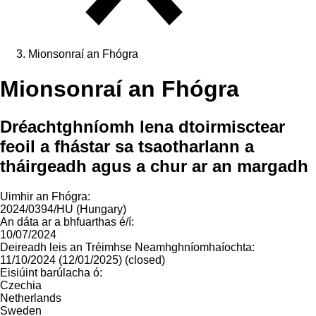
Mionsonraí an Fhógra
Mionsonraí an Fhógra
Dréachtghníomh lena dtoirmisctear
feoil a fhástar sa tsaotharlann a
tháirgeadh agus a chur ar an margadh
Uimhir an Fhógra:
2024/0394/HU (Hungary)
An dáta ar a bhfuarthas é/í:
10/07/2024
Deireadh leis an Tréimhse Neamhghníomhaíochta:
11/10/2024 (12/01/2025) (closed)
Eisiúint barúlacha ó:
Czechia
Netherlands
Sweden