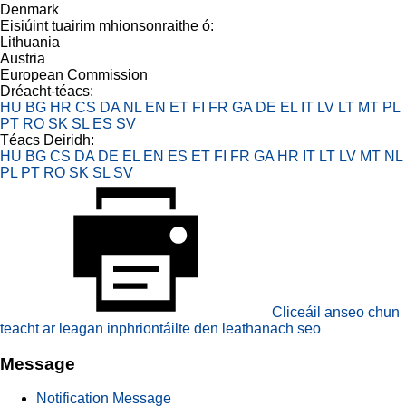
Denmark
Eisiúint tuairim mhionsonraithe ó:
Lithuania
Austria
European Commission
Dréacht-téacs:
HU
BG
HR
CS
DA
NL
EN
ET
FI
FR
GA
DE
EL
IT
LV
LT
MT
PL
PT
RO
SK
SL
ES
SV
Téacs Deiridh:
HU
BG
CS
DA
DE
EL
EN
ES
ET
FI
FR
GA
HR
IT
LT
LV
MT
NL
PL
PT
RO
SK
SL
SV
Cliceáil anseo chun
teacht ar leagan inphriontáilte den leathanach seo
Message
Notification Message