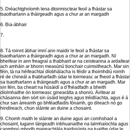
5. Dréachtghníomh lena dtoirmisctear feoil a fhástar sa
tsaotharlann a tháirgeadh agus a chur ar an margadh
6. Bia-ábhair
7.
8. Tá roinnt ábhar imní ann maidir le feoil a fhástar sa
tsaotharlann a tháirgeadh agus a chur ar an margadh. Ní
bheifear in ann freagraí a thabhairt ar na ceisteanna a ardaítear
ach amháin ar bhonn measúnú tionchair cuimsitheach. Mar sin
féin, tá na héifeachtaí díobhálacha is féidir a thoimhdiú roimh
ré de chineál a thabharfadh údar le toirmeasc ar fheoil a fhástar
sa tsaotharlann a tháirgeadh agus a chur ar an margadh. Mar
sin féin, ba cheart na húsáidí a d’fhéadfadh a bheith
díolmhaithe ón toirmeasc ginearálta a shonrú. Áirítear ar
chásanna den sórt sin úsáid leighis agus tréidliachta, agus é á
chur san áireamh go bhféadfaidís fónamh, go díreach nó go
hindíreach, chun sláinte an duine a chosaint.
9. Chomh maith le sláinte an duine agus an comhshaol a
chosaint, tugann táirgeadh inbhuanaithe na talmhaíochta agus
caomhnú mhodh maireachtála traidisiúnta na tuaithe údar le