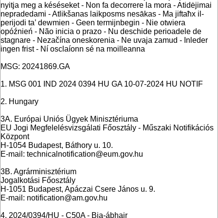
nyitja meg a késéseket - Non fa decorrere la mora - Atidėjimai
nepradedami - Atlikšanas laikposms nesākas - Ma jiftaħx il-
perijodi ta’ dewmien - Geen termijnbegin - Nie otwiera
opóźnień - Não inicia o prazo - Nu deschide perioadele de
stagnare - Nezačína oneskorenia - Ne uvaja zamud - Inleder
ingen frist - Ní osclaíonn sé na moilleanna
MSG: 20241869.GA
1. MSG 001 IND 2024 0394 HU GA 10-07-2024 HU NOTIF
2. Hungary
3A. Európai Uniós Ügyek Minisztériuma
EU Jogi Megfelelésvizsgálati Főosztály - Műszaki Notifikációs
Központ
H-1054 Budapest, Báthory u. 10.
E-mail: technicalnotification@eum.gov.hu
3B. Agrárminisztérium
Jogalkotási Főosztály
H-1051 Budapest, Apáczai Csere János u. 9.
E-mail: notification@am.gov.hu
4. 2024/0394/HU - C50A - Bia-ábhair