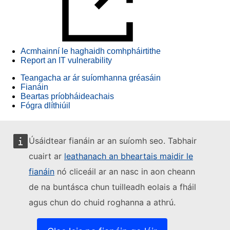
Acmhainní le haghaidh comhpháirtithe
Report an IT vulnerability
Teangacha ar ár suíomhanna gréasáin
Fianáin
Beartas príobháideachais
Fógra dlíthiúil
Úsáidtear fianáin ar an suíomh seo. Tabhair
cuairt ar
leathanach an bheartais maidir le
fianáin
nó cliceáil ar an nasc in aon cheann
de na buntásca chun tuilleadh eolais a fháil
agus chun do chuid roghanna a athrú.