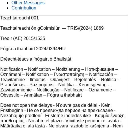
Other Messages
Contribution
Teachtaireacht 001
Teachtaireacht ón gCoimisiún — TRIS/(2024) 1869
Treoir (AE) 2015/1535
Fógra a thabhairt 2024/0394/HU
Dréacht-téacs a fhógairt ó Bhallstát
Notification – Notification – Notifzierung – Нотификация –
Oznámení – Notifikation – Γνωστοποίηση – Notificación –
Teavitamine – Ilmoitus – Obavijest – Bejelentés – Notifica –
Pranešimas – Paziņojums – Notifika – Kennisgeving –
Zawiadomienie – Notificação – Notificare – Oznámenie –
Obvestilo – Anmälan – Fógra a thabhairt
Does not open the delays - N'ouvre pas de délai - Kein
Fristbeginn - Не се предвижда период на прекъсване -
Nezahajuje prodlení - Fristerne indledes ikke - Καμμία έναρξη
προθεσμίας - No abre el plazo - Viivituste perioodi ei avata -
Määräaika ei ala tästä - Ne otvara razdoblje kašnjenja - Nem