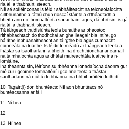
rialáil a thabhairt isteach.
Níl sé soiléir conas is féidir sábháilteacht na teicneolaíochta
cillbhunaithe a ráthú chun rioscaí sláinte a d’fhéadfadh a
bheith ann do thomhaltóirí a sheachaint agus, dá bhrí sin, is gá
rialáil a thabhairt isteach.
Tá táirgeadh traidisiúnta feola bunaithe ar bheostoc
ríthábhachtach do thodhchaí an gheilleagair bia intíre, go
háirithe inbhuanaitheacht an táirgthe bia agus cumhacht
coinneála na tuaithe. Is féidir le méadú ar tháirgeadh feola a
fhástar sa tsaotharlann a bheith ina drochthionchar ar earnáil
na talmhaíochta agus ar dhálaí maireachtála tuaithe ina n-
iomláine.
Ina theannta sin, léiríonn suirbhéanna ionadaíocha daonra gur
mó cur i gcoinne tomhaltóirí i gcoinne feola a fhástar i
saotharlann ná diúltú do bhianna ina bhfuil próitéin feithidí.
10. Tagairt(í) don bhuntéacs: Níl aon bhuntéacs nó
buntéacsanna ar fáil
11. Ní hea
12.
13. Ní hea