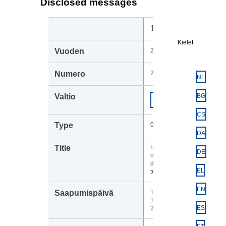
Disclosed messages
105688
Kielet
2023
2901
NL
Euroopan
BG
COM
komissio
CS
003
DA
Receipt
DE
of the
draft
EL
text
EN
17-
10-
ES
2023