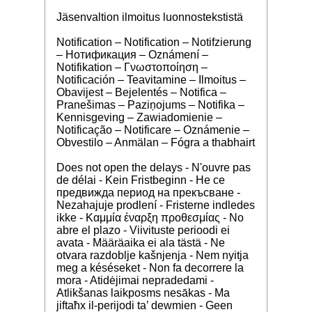
Jäsenvaltion ilmoitus luonnostekstistä
Notification – Notification – Notifzierung
– Нотификация – Oznámení –
Notifikation – Γνωστοποίηση –
Notificación – Teavitamine – Ilmoitus –
Obavijest – Bejelentés – Notifica –
Pranešimas – Paziņojums – Notifika –
Kennisgeving – Zawiadomienie –
Notificação – Notificare – Oznámenie –
Obvestilo – Anmälan – Fógra a thabhairt
Does not open the delays - N'ouvre pas
de délai - Kein Fristbeginn - Не се
предвижда период на прекъсване -
Nezahajuje prodlení - Fristerne indledes
ikke - Καμμία έναρξη προθεσμίας - No
abre el plazo - Viivituste perioodi ei
avata - Määräaika ei ala tästä - Ne
otvara razdoblje kašnjenja - Nem nyitja
meg a késéseket - Non fa decorrere la
mora - Atidėjimai nepradedami -
Atlikšanas laikposms nesākas - Ma
jiftaħx il-perijodi ta’ dewmien - Geen