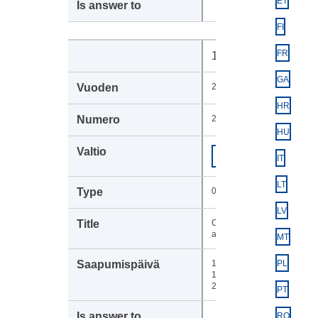
ET
FI
FR
105689
GA
2023
HR
2902
HU
Euroopan
COM
IT
komissio
LT
037
LV
Competitiveness
analysis
MT
17-
PL
10-
2023
PT
RO