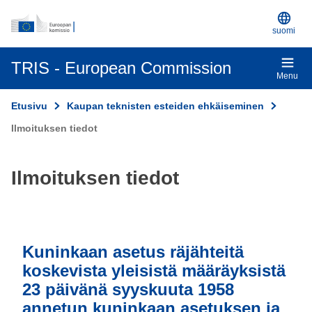
EU:n virallinen verkkosivusto
Skip to main content
suomi
TRIS - European Commission
Menu
Etusivu
Kaupan teknisten esteiden ehkäiseminen
Ilmoituksen tiedot
Ilmoituksen tiedot
Kuninkaan asetus räjähteitä
koskevista yleisistä määräyksistä
23 päivänä syyskuuta 1958
annetun kuninkaan asetuksen ja