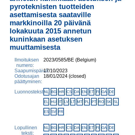
pyroteknisten tuotteiden
asettamisesta saataville
markkinoilla 20 päivänä
lokakuuta 2015 annetun
kuninkaan asetuksen
muuttamisesta
Ilmoituksen
2023/0585/BE (Belgium)
numero:
Saapumispäivä:
17/10/2023
Odotusajan
18/01/2024 (closed)
päättyminen:
Luonnosteksti:
NL
BG
HR
CS
DA
EN
ET
FI
GA
DE
EL
HU
IT
LV
LT
MT
PL
PT
RO
SK
SL
ES
SV
FR
Lopullinen
NL
BG
HR
CS
DA
EN
ET
FI
GA
DE
teksti: