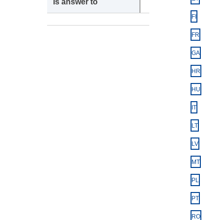
FI
FR
GA
HR
HU
IT
LT
LV
MT
PL
PT
RO