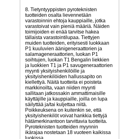
8. Tietyntyyppisten pyroteknisten
tuotteiden osalta lievennetään
varastoinnin ehtoja kauppiaille, jotka
varastoivat vain pieniä määriä. Näiden
toimijoiden ei enää tarvitse hakea
tällaista varastointilupaa. Tiettyjen
muiden tuotteiden, erityisesti luokkaan
P1 kuuluvien äänigeneraattorien ja
salamageneraattorien, luokan P1
soihtujen, luokan T1 Bengalin liekkien
ja luokkien T1 ja P1 savugeneraattorien
myynti yksityishenkilöille ja
yksityishenkilöiden hallussapito on
kiellettyä. Näitä tuotteita ei poisteta
markkinoilta, vaan niiden myynti
sallitaan jatkossakin ammattimaisille
käyttäjille ja kauppiaille, joilla on lupa
säilyttää ja/tai kuljettaa niitä.
Poikkeuksena on kuitenkin se, että
yksityishenkilöt voivat hankkia tiettyjä
hätämerkinantoon tarvittavia tuotteita.
Pyroteknisten tuotteiden myynnin
ikärajaa nostetaan 18 vuoteen kaikissa
luokissa.