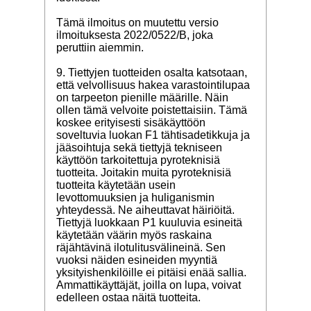
Tämä ilmoitus on muutettu versio
ilmoituksesta 2022/0522/B, joka
peruttiin aiemmin.
9. Tiettyjen tuotteiden osalta katsotaan,
että velvollisuus hakea varastointilupaa
on tarpeeton pienille määrille. Näin
ollen tämä velvoite poistettaisiin. Tämä
koskee erityisesti sisäkäyttöön
soveltuvia luokan F1 tähtisadetikkuja ja
jääsoihtuja sekä tiettyjä tekniseen
käyttöön tarkoitettuja pyroteknisiä
tuotteita. Joitakin muita pyroteknisiä
tuotteita käytetään usein
levottomuuksien ja huliganismin
yhteydessä. Ne aiheuttavat häiriöitä.
Tiettyjä luokkaan P1 kuuluvia esineitä
käytetään väärin myös raskaina
räjähtävinä ilotulitusvälineinä. Sen
vuoksi näiden esineiden myyntiä
yksityishenkilöille ei pitäisi enää sallia.
Ammattikäyttäjät, joilla on lupa, voivat
edelleen ostaa näitä tuotteita.