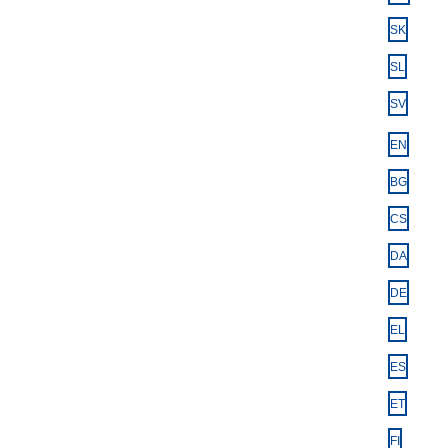
SK
SL
SV
EN
BG
CS
DA
DE
EL
ES
ET
FI