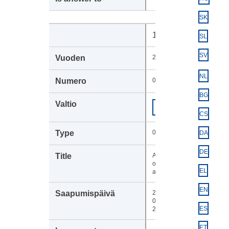
SK
107240
SL
SV
2024
NL
0516
BG
Euroopan
COM
komissio
CS
049
DA
DE
Acknowledgement
of receipt of the
EL
adopted text
EN
26-
02-
ES
2024
ET