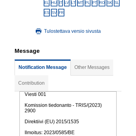
EL
HU
IT
LV
LT
MT
PL
PT
RO
SK
SL
ES
SV
FR
Tulostettava versio sivusta
Message
Notification Message
Other Messages
Contribution
Viesti 001
Komission tiedonanto - TRIS/(2023)
2900
Direktiivi (EU) 2015/1535
Ilmoitus: 2023/0585/BE