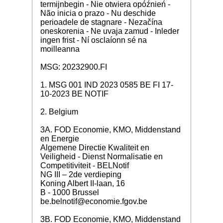
termijnbegin - Nie otwiera opóźnień -
Não inicia o prazo - Nu deschide
perioadele de stagnare - Nezačína
oneskorenia - Ne uvaja zamud - Inleder
ingen frist - Ní osclaíonn sé na
moilleanna
MSG: 20232900.FI
1. MSG 001 IND 2023 0585 BE FI 17-
10-2023 BE NOTIF
2. Belgium
3A. FOD Economie, KMO, Middenstand
en Energie
Algemene Directie Kwaliteit en
Veiligheid - Dienst Normalisatie en
Competitiviteit - BELNotif
NG III – 2de verdieping
Koning Albert II-laan, 16
B - 1000 Brussel
be.belnotif@economie.fgov.be
3B. FOD Economie, KMO, Middenstand