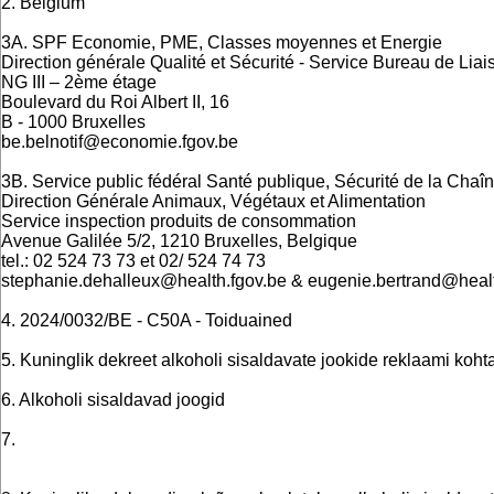
2. Belgium
3A. SPF Economie, PME, Classes moyennes et Energie
Direction générale Qualité et Sécurité - Service Bureau de Liai
NG III – 2ème étage
Boulevard du Roi Albert II, 16
B - 1000 Bruxelles
be.belnotif@economie.fgov.be
3B. Service public fédéral Santé publique, Sécurité de la Chaî
Direction Générale Animaux, Végétaux et Alimentation
Service inspection produits de consommation
Avenue Galilée 5/2, 1210 Bruxelles, Belgique
tel.: 02 524 73 73 et 02/ 524 74 73
stephanie.dehalleux@health.fgov.be & eugenie.bertrand@healt
4. 2024/0032/BE - C50A - Toiduained
5. Kuninglik dekreet alkoholi sisaldavate jookide reklaami koht
6. Alkoholi sisaldavad joogid
7.