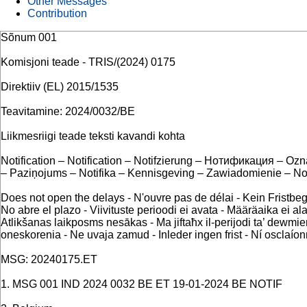
Other Messages
Contribution
Sõnum 001
Komisjoni teade - TRIS/(2024) 0175
Direktiiv (EL) 2015/1535
Teavitamine: 2024/0032/BE
Liikmesriigi teade teksti kavandi kohta
Notification – Notification – Notifzierung – Нотификация – Ozn
– Paziņojums – Notifika – Kennisgeving – Zawiadomienie – Not
Does not open the delays - N'ouvre pas de délai - Kein Fristb
No abre el plazo - Viivituste perioodi ei avata - Määräaika ei a
Atlikšanas laikposms nesākas - Ma jiftaħx il-perijodi ta’ dewm
oneskorenia - Ne uvaja zamud - Inleder ingen frist - Ní osclaío
MSG: 20240175.ET
1. MSG 001 IND 2024 0032 BE ET 19-01-2024 BE NOTIF