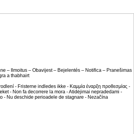
ne – Ilmoitus – Obavijest – Bejelentés – Notifica – Pranešimas
ra a thabhairt
dlení - Fristerne indledes ikke - Καμμία έναρξη προθεσμίας -
seket - Non fa decorrere la mora - Atidėjimai nepradedami -
azo - Nu deschide perioadele de stagnare - Nezačína