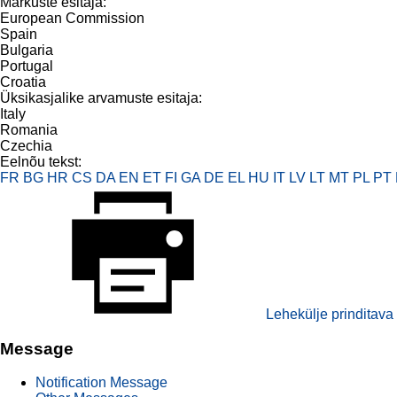
Märkuste esitaja:
European Commission
Spain
Bulgaria
Portugal
Croatia
Üksikasjalike arvamuste esitaja:
Italy
Romania
Czechia
Eelnõu tekst:
FR
BG
HR
CS
DA
EN
ET
FI
GA
DE
EL
HU
IT
LV
LT
MT
PL
PT
Lehekülje prinditava 
Message
Notification Message