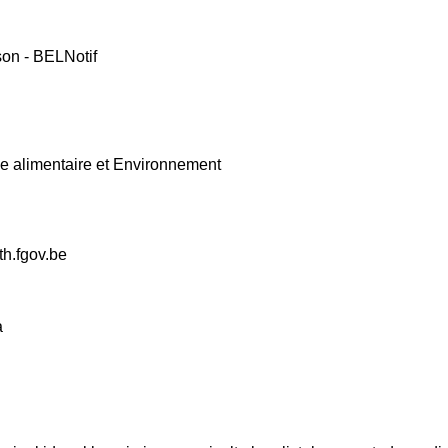
son - BELNotif
ne alimentaire et Environnement
h.fgov.be
a