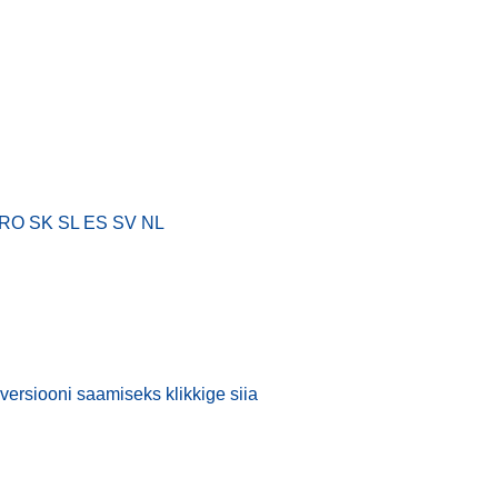
RO
SK
SL
ES
SV
NL
versiooni saamiseks klikkige siia