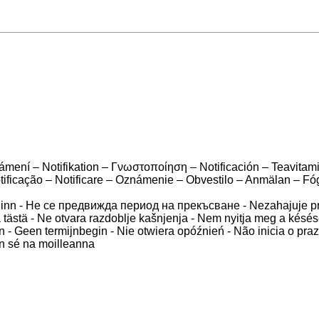
ámení – Notifikation – Γνωστοποίηση – Notificación – Teavitami
ificação – Notificare – Oznámenie – Obvestilo – Anmälan – Fóg
eginn - Не се предвижда период на прекъсване - Nezahajuje pro
la tästä - Ne otvara razdoblje kašnjenja - Nem nyitja meg a késé
ien - Geen termijnbegin - Nie otwiera opóźnień - Não inicia o pr
nn sé na moilleanna