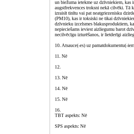
un biežuma ietekme uz dzīvniekiem, kas ir 
augstfrekvences troksni nekā cilvēki. Tā 
izraisīt tinītu vai pat neatgriezenisku dzi
(PM10), kas ir toksiski ne tikai dzīvnieki
dzīvnieku izcelsmes blakusproduktiem, kas
nepieciešams ieviest aizliegumu barot dz
necilvēcīgu izturēšanos, ir lietderīgi aizl
10. Atsauce(-es) uz pamatdokumentu(-iem
11. Nē
12.
13. Nē
14. Nē
15. Nē
16.
TBT aspekts: Nē
SPS aspekts: Nē