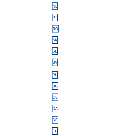
NL
PT
RO
SK
SL
SV
PL
BG
CS
DA
DE
EL