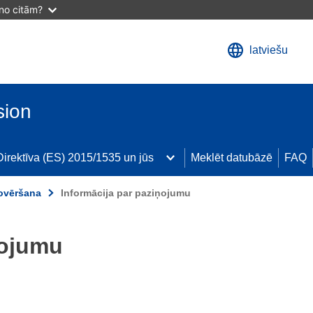
 no citām?
latviešu
sion
Direktīva (ES) 2015/1535 un jūs
Meklēt datubāzē
FAQ
novēršana
Informācija par paziņojumu
ņojumu