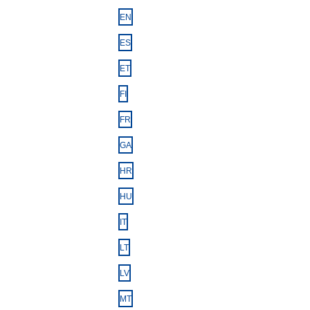
EN
ES
ET
FI
FR
GA
HR
HU
IT
LT
LV
MT