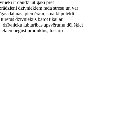
nieki ir daudz jutīgāki pret
prādzieni dzīvniekiem rada stresu un var
tīgas daļiņas, piemēram, smalki putekļi
urētus dzīvniekus barot tikai ar
, dzīvnieku labturības apsvērumu dēļ šķiet
iekiem iegūst produktus, tostarp