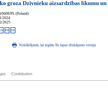
r ko groza Dzīvnieku aizsardzības likumu un
/0608/PL (Poland)
1/2024
2/2025
EN
FR
DE
Noklikšķināt, lai iegūtu šīs lapas drukājamo versiju
ges
Contribution