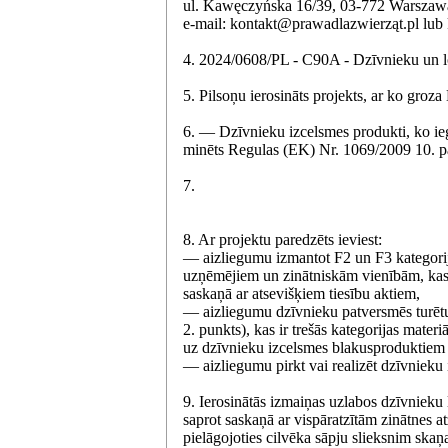
ul. Kawęczyńska 16/39, 03-772 Warszaw
e-mail: kontakt@prawadlazwierząt.pl lub
4. 2024/0608/PL - C90A - Dzīvnieku un l
5. Pilsoņu ierosināts projekts, ar ko groz
6. — Dzīvnieku izcelsmes produkti, ko ieg
minēts Regulas (EK) Nr. 1069/2009 10. pa
7.
8. Ar projektu paredzēts ieviest:
— aizliegumu izmantot F2 un F3 kategorij
uzņēmējiem un zinātniskām vienībām, kas 
saskaņā ar atsevišķiem tiesību aktiem,
— aizliegumu dzīvnieku patversmēs turētu
2. punkts), kas ir trešās kategorijas mate
uz dzīvnieku izcelsmes blakusproduktiem 
— aizliegumu pirkt vai realizēt dzīvnieku
9. Ierosinātās izmaiņas uzlabos dzīvnieku 
saprot saskaņā ar vispāratzītām zinātnes 
pielāgojoties cilvēka sāpju slieksnim skaņ