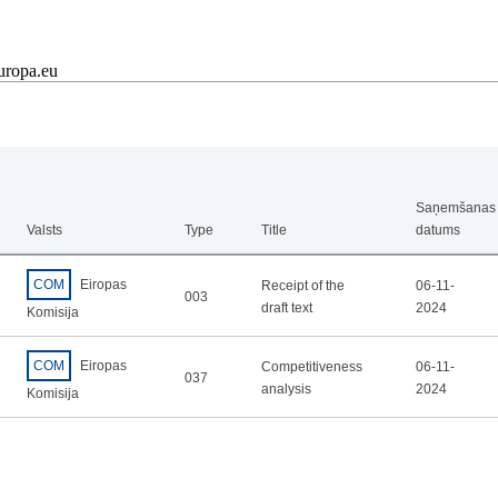
uropa.eu
Saņemšanas
Valsts
Type
Title
datums
COM
Eiropas
Receipt of the
06-11-
003
draft text
2024
Komisija
COM
Eiropas
Competitiveness
06-11-
037
analysis
2024
Komisija