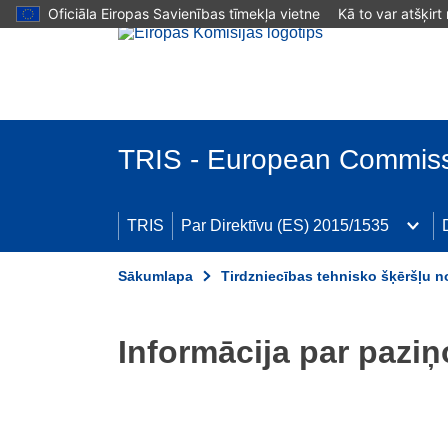
Oficiāla Eiropas Savienības tīmekļa vietne
Kā to var atšķirt
Skip to main content
TRIS - European Commis
TRIS
Par Direktīvu (ES) 2015/1535
Sākumlapa
Tirdzniecības tehnisko šķēršļu 
Informācija par pazi