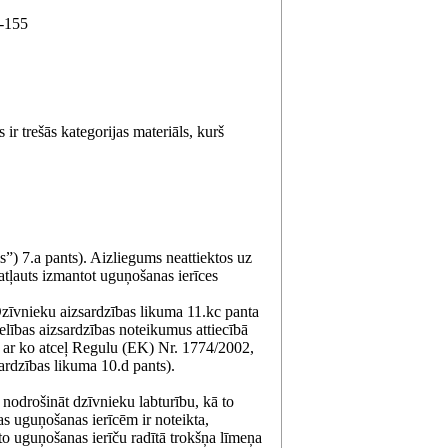
7-155
r trešās kategorijas materiāls, kurš
) 7.a pants). Aizliegums neattiektos uz
tļauts izmantot uguņošanas ierīces
zīvnieku aizsardzības likuma 11.kc panta
elības aizsardzības noteikumus attiecībā
n ar ko atceļ Regulu (EK) Nr. 1774/2002,
ardzības likuma 10.d pants).
 nodrošināt dzīvnieku labturību, kā to
s uguņošanas ierīcēm ir noteikta,
to uguņošanas ierīču radītā trokšņa līmeņa