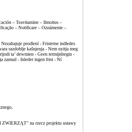
ación – Teavitamine – Ilmoitus –
ificação – Notificare – Oznámenie –
ezahajuje prodlení - Fristerne indledes
tvara razdoblje kašnjenja - Nem nyitja meg
erijodi ta’ dewmien - Geen termijnbegin -
 zamud - Inleder ingen frist - Ní
cznego,
IERZĄT" na rzecz projektu ustawy