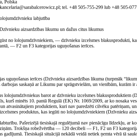
a, Polska
 kancelaria@sarabalcerowicz.pl; tel. +48 505-755-299 lub +48 505-07
olojumdzīvnieku labjutība
a Dzīvnieku aizsardzības likumu un dažus citus likumus
ūst no lolojumdzīvniekiem, — dzīvnieku izcelsmes blakusprodukti, kas i
ntā, — F2 un F3 kategorijas uguņošanas ierīces.
as uguņošanas ierīces (Dzīvnieku aizsardzības likuma (turpmāk “likums”
darbojas saskaņā ar Likumu par sprāgstvielām, un vienībām, kurām ir a
s lolojumdzīvniekus barot ar dzīvnieku izcelsmes blakusproduktiem (D
riāls, kurš minēts 10. pantā Regulā (EK) Nr. 1069/2009, ar ko nosaka ves
un atvasinātajiem produktiem, kuri nav paredzēti cilvēku patēriņam, u
 izcelsmes produktus, kas iegūti no lolojumdzīvniekiem (Dzīvnieku aizs
labturību. Pašreizējā tiesiskajā regulējumā nav pienācīgu līdzekļu, ar ko
atziņām. Trokšņa robežvērtība — 120 decibeli — F1, F2 un F3 kategorija
as gadījumā. Tiesiskajā situācijā nekādā veidā netiek ņemta vērā tā sauk