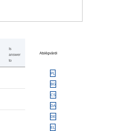
Is
Atslēgvārdi
answer
to
PL
BG
CS
DA
DE
EL