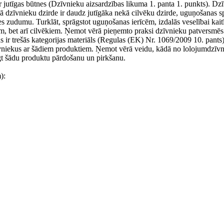
jutīgas būtnes (Dzīvnieku aizsardzības likuma 1. panta 1. punkts). Dzīv
kā dzīvnieku dzirde ir daudz jutīgāka nekā cilvēku dzirde, uguņošanas s
rdes zudumu. Turklāt, sprāgstot uguņošanas ierīcēm, izdalās veselībai kai
em, bet arī cilvēkiem. Ņemot vērā pieņemto praksi dzīvnieku patversmēs t
 ir trešās kategorijas materiāls (Regulas (EK) Nr. 1069/2009 10. pants)
īvniekus ar šādiem produktiem. Ņemot vērā veidu, kādā no lolojumdzīvn
iegt šādu produktu pārdošanu un pirkšanu.
):