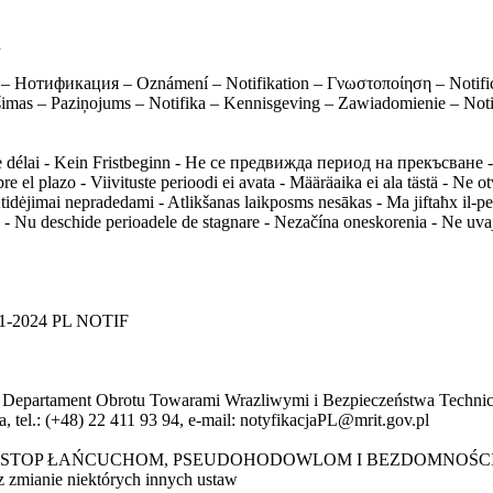
u
ung – Нотификация – Oznámení – Notifikation – Γνωστοποίηση – Notific
ešimas – Paziņojums – Notifika – Kennisgeving – Zawiadomienie – Not
e délai - Kein Fristbeginn - Не се предвижда период на прекъсване - N
el plazo - Viivituste perioodi ei avata - Määräaika ei ala tästä - Ne o
Atidėjimai nepradedami - Atlikšanas laikposms nesākas - Ma jiftaħx il-p
 - Nu deschide perioadele de stagnare - Nezačína oneskorenia - Ne uvaja
11-2024 PL NOTIF
, Departament Obrotu Towarami Wrazliwymi i Bezpieczeństwa Techni
 tel.: (+48) 22 411 93 94, e-mail: notyfikacjaPL@mrit.gov.pl
wczej "STOP ŁAŃCUCHOM, PSEUDOHODOWLOM I BEZDOMNOŚCI ZW
z zmianie niektórych innych ustaw