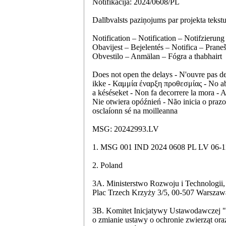
Notifikācija: 2024/0608/PL
Dalībvalsts paziņojums par projekta tekst
Notification – Notification – Notifzier
Obavijest – Bejelentés – Notifica – Pran
Obvestilo – Anmälan – Fógra a thabhairt
Does not open the delays - N'ouvre pas d
ikke - Καμμία έναρξη προθεσμίας - No abre 
a késéseket - Non fa decorrere la mora - 
Nie otwiera opóźnień - Não inicia o prazo
osclaíonn sé na moilleanna
MSG: 20242993.LV
1. MSG 001 IND 2024 0608 PL LV 06-
2. Poland
3A. Ministerstwo Rozwoju i Technologii
Plac Trzech Krzyży 3/5, 00-507 Warszawa,
3B. Komitet Inicjatywy Ustawoda
o zmianie ustawy o ochronie zwierząt ora