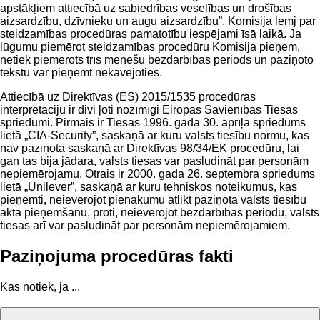
apstākļiem attiecībā uz sabiedrības veselības un drošības
aizsardzību, dzīvnieku un augu aizsardzību”. Komisija lemj par
steidzamības procedūras pamatotību iespējami īsā laikā. Ja
lūgumu piemērot steidzamības procedūru Komisija pieņem,
netiek piemērots trīs mēnešu bezdarbības periods un paziņoto
tekstu var pieņemt nekavējoties.
Attiecībā uz Direktīvas (ES) 2015/1535 procedūras
interpretāciju ir divi ļoti nozīmīgi Eiropas Savienības Tiesas
spriedumi. Pirmais ir Tiesas 1996. gada 30. aprīļa spriedums
lietā „CIA-Security”, saskaņā ar kuru valsts tiesību normu, kas
nav paziņota saskaņā ar Direktīvas 98/34/EK procedūru, lai
gan tas bija jādara, valsts tiesas var pasludināt par personām
nepiemērojamu. Otrais ir 2000. gada 26. septembra spriedums
lietā „Unilever”, saskaņā ar kuru tehniskos noteikumus, kas
pieņemti, neievērojot pienākumu atlikt paziņotā valsts tiesību
akta pieņemšanu, proti, neievērojot bezdarbības periodu, valsts
tiesas arī var pasludināt par personām nepiemērojamiem.
Paziņojuma procedūras fakti
Kas notiek, ja ...