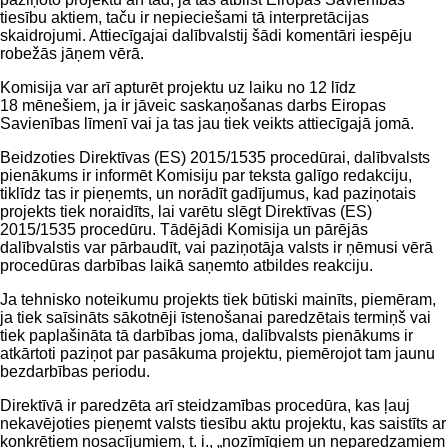
tiesību aktiem, taču ir nepieciešami tā interpretācijas
skaidrojumi. Attiecīgajai dalībvalstij šādi komentāri iespēju
robežās jāņem vērā.
Komisija var arī apturēt projektu uz laiku no 12 līdz
18 mēnešiem, ja ir jāveic saskaņošanas darbs Eiropas
Savienības līmenī vai ja tas jau tiek veikts attiecīgajā jomā.
Beidzoties Direktīvas (ES) 2015/1535 procedūrai, dalībvalsts
pienākums ir informēt Komisiju par teksta galīgo redakciju,
tiklīdz tas ir pieņemts, un norādīt gadījumus, kad paziņotais
projekts tiek noraidīts, lai varētu slēgt Direktīvas (ES)
2015/1535 procedūru. Tādējādi Komisija un pārējās
dalībvalstis var pārbaudīt, vai paziņotāja valsts ir ņēmusi vērā
procedūras darbības laikā saņemto atbildes reakciju.
Ja tehnisko noteikumu projekts tiek būtiski mainīts, piemēram,
ja tiek saīsināts sākotnēji īstenošanai paredzētais termiņš vai
tiek paplašināta tā darbības joma, dalībvalsts pienākums ir
atkārtoti paziņot par pasākuma projektu, piemērojot tam jaunu
bezdarbības periodu.
Direktīvā ir paredzēta arī steidzamības procedūra, kas ļauj
nekavējoties pieņemt valsts tiesību aktu projektu, kas saistīts ar
konkrētiem nosacījumiem, t. i., „nozīmīgiem un neparedzamiem