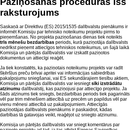
Paziņošanas procedūras īss
raksturojums
Saskaņā ar Direktīvu (ES) 2015/1535 dalībvalstu pienākums ir
informēt Komisiju par tehnisko noteikumu projektu pirms to
pieņemšanas. No projekta paziņošanas dienas tiek noteikts
trīs mēnešu bezdarbības
periods, kurā paziņotāja dalībvalsts
nedrīkst pieņemt attiecīgos tehniskos noteikumus, un šajā laikā
Komisija un pārējās dalībvalstis var izskatīt paziņotos
dokumentus un attiecīgi reaģēt.
Ja tiek konstatēts, ka paziņotais noteikumu projekts var radīt
šķēršļus preču brīvai apritei vai informācijas sabiedrības
pakalpojumu sniegšanai, vai ES sekundārajiem tiesību aktiem,
Komisija un pārējās dalībvalstis var iesniegt
sīki izstrādātu
atzinumu
dalībvalstij, kas paziņojusi par attiecīgo projektu. Ja
šāds atzinums tiek sniegts, bezdarbības periods tiek pagarināts
vēl par trim mēnešiem attiecībā uz precēm un papildus vēl par
vienu mēnesi attiecībā uz pakalpojumiem. Attiecīgās
paziņotājas dalībvalsts pienākums ir paskaidrot, kādas
darbības tā gatavojas veikt, reaģējot uz sniegto atzinumu.
Komisija un pārējās dalībvalstis var sniegt komentārus par
paziņoto projektu arī tad, ja tas atbilst Eiropas Savienības