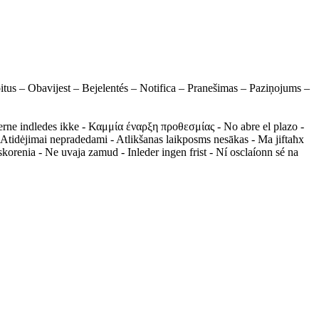
tus – Obavijest – Bejelentés – Notifica – Pranešimas – Paziņojums –
erne indledes ikke - Καμμία έναρξη προθεσμίας - No abre el plazo -
 - Atidėjimai nepradedami - Atlikšanas laikposms nesākas - Ma jiftaħx
korenia - Ne uvaja zamud - Inleder ingen frist - Ní osclaíonn sé na