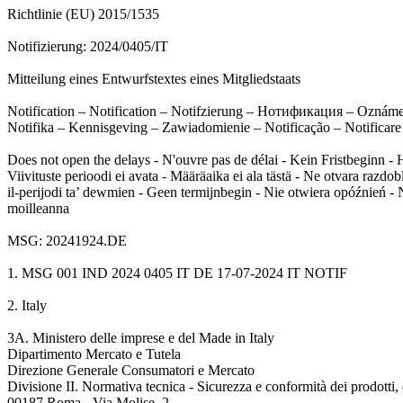
Richtlinie (EU) 2015/1535
Notifizierung: 2024/0405/IT
Mitteilung eines Entwurfstextes eines Mitgliedstaats
Notification – Notification – Notifzierung – Нотификация – Oznámen
Notifika – Kennisgeving – Zawiadomienie – Notificação – Notificare
Does not open the delays - N'ouvre pas de délai - Kein Fristbeginn 
Viivituste perioodi ei avata - Määräaika ei ala tästä - Ne otvara razd
il-perijodi ta’ dewmien - Geen termijnbegin - Nie otwiera opóźnień - 
moilleanna
MSG: 20241924.DE
1. MSG 001 IND 2024 0405 IT DE 17-07-2024 IT NOTIF
2. Italy
3A. Ministero delle imprese e del Made in Italy
Dipartimento Mercato e Tutela
Direzione Generale Consumatori e Mercato
Divisione II. Normativa tecnica - Sicurezza e conformità dei prodotti, q
00187 Roma - Via Molise, 2