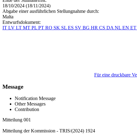
Ende der Stillhaltefrist:
18/10/2024 (18/11/2024)
Abgabe einer ausführlichen Stellungnahme durch:
Malta
Entwurfsdokument:
IT
LV
LT
MT
PL
PT
RO
SK
SL
ES
SV
BG
HR
CS
DA
NL
EN
E
Für eine druckbare Ver
Message
Notification Message
Other Messages
Contribution
Mitteilung 001
Mitteilung der Kommission - TRIS/(2024) 1924