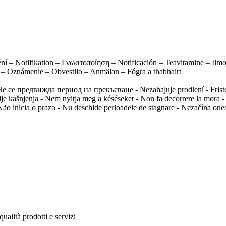
í – Notifikation – Γνωστοποίηση – Notificación – Teavitamine – Ilmoi
 – Oznámenie – Obvestilo – Anmälan – Fógra a thabhairt
- Не се предвижда период на прекъсване - Nezahajuje prodlení - Frist
oblje kašnjenja - Nem nyitja meg a késéseket - Non fa decorrere la mora
Não inicia o prazo - Nu deschide perioadele de stagnare - Nezačína ones
ualità prodotti e servizi