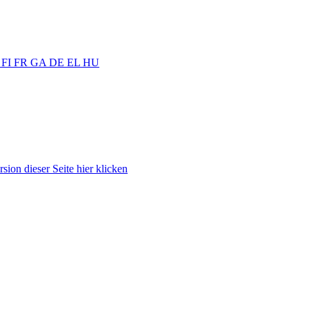
T
FI
FR
GA
DE
EL
HU
sion dieser Seite hier klicken