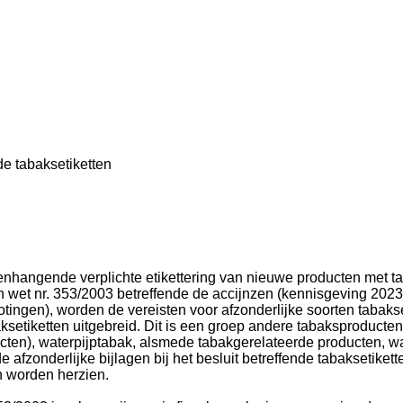
nde tabaksetiketten
enhangende verplichte etikettering van nieuwe producten met t
an wet nr. 353/2003 betreffende de accijnzen (kennisgeving 202
tingen), worden de vereisten voor afzonderlijke soorten tabaks
ksetiketten uitgebreid. Dit is een groep andere tabaksproducten
cten), waterpijptabak, alsmede tabakgerelateerde producten, wa
afzonderlijke bijlagen bij het besluit betreffende tabaksetikette
n worden herzien.