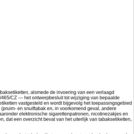
abaksetiketten, alsmede de invoering van een verlaagd
3/465/CZ — het ontwerpbesluit tot wijziging van bepaalde
etiketten vastgesteld en wordt bijgevolg het toepassingsgebied
 (pruim- en snuiftabak en, in voorkomend geval, andere
aronder elektronische sigarettenpatronen, nicotinezakjes en
n, dat een overzicht bevat van het uiterlijk van tabaksetiketten,