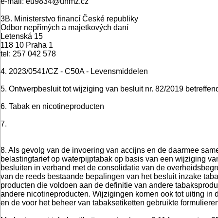
e-mail: eu9834@unmz.cz
3B. Ministerstvo financí České republiky
Odbor nepřímých a majetkových daní
Letenská 15
118 10 Praha 1
tel: 257 042 578
4. 2023/0541/CZ - C50A - Levensmiddelen
5. Ontwerpbesluit tot wijziging van besluit nr. 82/2019 betreffe
6. Tabak en nicotineproducten
7.
8. Als gevolg van de invoering van accijns en de daarmee sam
belastingtarief op waterpijptabak op basis van een wijziging v
besluiten in verband met de consolidatie van de overheidsbegro
van de reeds bestaande bepalingen van het besluit inzake taba
producten die voldoen aan de definitie van andere tabaksprodu
andere nicotineproducten. Wijzigingen komen ook tot uiting in de 
en de voor het beheer van tabaksetiketten gebruikte formuliere