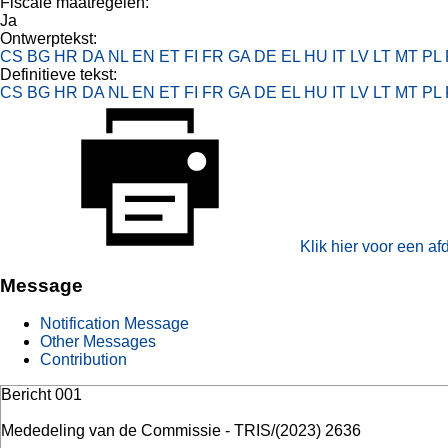
Fiscale maatregelen:
Ja
Ontwerptekst:
CS
BG
HR
DA
NL
EN
ET
FI
FR
GA
DE
EL
HU
IT
LV
LT
MT
PL
Definitieve tekst:
CS
BG
HR
DA
NL
EN
ET
FI
FR
GA
DE
EL
HU
IT
LV
LT
MT
PL
Klik hier voor een a
Message
Notification Message
Other Messages
Contribution
Bericht 001
Mededeling van de Commissie - TRIS/(2023) 2636