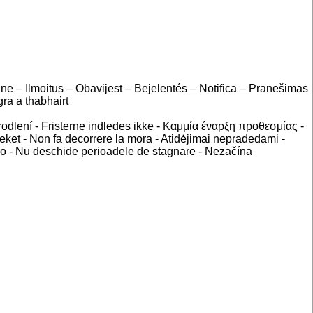
ne – Ilmoitus – Obavijest – Bejelentés – Notifica – Pranešimas
ra a thabhairt
dlení - Fristerne indledes ikke - Καμμία έναρξη προθεσμίας -
seket - Non fa decorrere la mora - Atidėjimai nepradedami -
azo - Nu deschide perioadele de stagnare - Nezačína