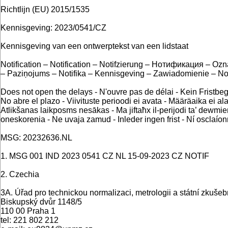
Richtlijn (EU) 2015/1535
Kennisgeving: 2023/0541/CZ
Kennisgeving van een ontwerptekst van een lidstaat
Notification – Notification – Notifzierung – Нотификация – Ozn
– Paziņojums – Notifika – Kennisgeving – Zawiadomienie – Not
Does not open the delays - N'ouvre pas de délai - Kein Fristb
No abre el plazo - Viivituste perioodi ei avata - Määräaika ei a
Atlikšanas laikposms nesākas - Ma jiftaħx il-perijodi ta’ dewm
oneskorenia - Ne uvaja zamud - Inleder ingen frist - Ní osclaío
MSG: 20232636.NL
1. MSG 001 IND 2023 0541 CZ NL 15-09-2023 CZ NOTIF
2. Czechia
3A. Úřad pro technickou normalizaci, metrologii a státní zkušeb
Biskupský dvůr 1148/5
110 00 Praha 1
tel: 221 802 212