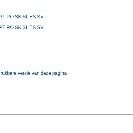
PT
RO
SK
SL
ES
SV
PT
RO
SK
SL
ES
SV
fdrukbare versie van deze pagina