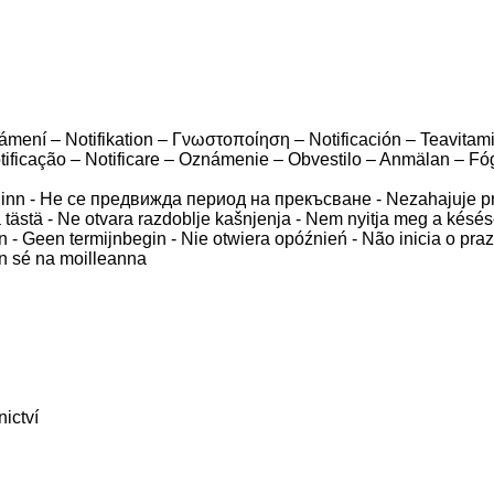
ámení – Notifikation – Γνωστοποίηση – Notificación – Teavitami
ificação – Notificare – Oznámenie – Obvestilo – Anmälan – Fóg
eginn - Не се предвижда период на прекъсване - Nezahajuje pro
la tästä - Ne otvara razdoblje kašnjenja - Nem nyitja meg a késé
ien - Geen termijnbegin - Nie otwiera opóźnień - Não inicia o pr
nn sé na moilleanna
nictví