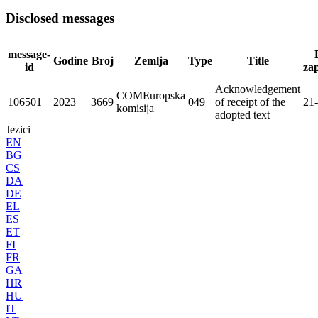
Disclosed messages
message-
Godine
Broj
Zemlja
Type
Title
id
za
Acknowledgement
COM
Europska
106501
2023
3669
049
of receipt of the
21
komisija
adopted text
Jezici
EN
BG
CS
DA
DE
EL
ES
ET
FI
FR
GA
HR
HU
IT