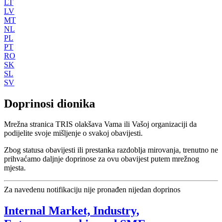
LT
LV
MT
NL
PL
PT
RO
SK
SL
SV
Doprinosi dionika
Mrežna stranica TRIS olakšava Vama ili Vašoj organizaciji da
podijelite svoje mišljenje o svakoj obavijesti.
Zbog statusa obavijesti ili prestanka razdoblja mirovanja, trenutno ne
prihvaćamo daljnje doprinose za ovu obavijest putem mrežnog
mjesta.
Za navedenu notifikaciju nije pronađen nijedan doprinos
Internal Market, Industry,