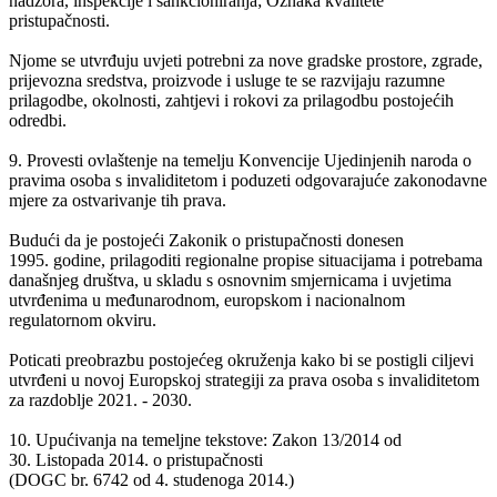
nadzora, inspekcije i sankcioniranja; Oznaka kvalitete
pristupačnosti.
Njome se utvrđuju uvjeti potrebni za nove gradske prostore, zgrade,
prijevozna sredstva, proizvode i usluge te se razvijaju razumne
prilagodbe, okolnosti, zahtjevi i rokovi za prilagodbu postojećih
odredbi.
9. Provesti ovlaštenje na temelju Konvencije Ujedinjenih naroda o
pravima osoba s invaliditetom i poduzeti odgovarajuće zakonodavne
mjere za ostvarivanje tih prava.
Budući da je postojeći Zakonik o pristupačnosti donesen
1995. godine, prilagoditi regionalne propise situacijama i potrebama
današnjeg društva, u skladu s osnovnim smjernicama i uvjetima
utvrđenima u međunarodnom, europskom i nacionalnom
regulatornom okviru.
Poticati preobrazbu postojećeg okruženja kako bi se postigli ciljevi
utvrđeni u novoj Europskoj strategiji za prava osoba s invaliditetom
za razdoblje 2021. - 2030.
10. Upućivanja na temeljne tekstove: Zakon 13/2014 od
30. Listopada 2014. o pristupačnosti
(DOGC br. 6742 od 4. studenoga 2014.)