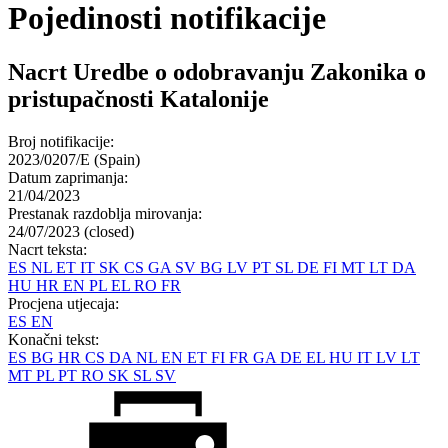
Pojedinosti notifikacije
Nacrt Uredbe o odobravanju Zakonika o
pristupačnosti Katalonije
Broj notifikacije:
2023/0207/E (Spain)
Datum zaprimanja:
21/04/2023
Prestanak razdoblja mirovanja:
24/07/2023 (closed)
Nacrt teksta:
ES
NL
ET
IT
SK
CS
GA
SV
BG
LV
PT
SL
DE
FI
MT
LT
DA
HU
HR
EN
PL
EL
RO
FR
Procjena utjecaja:
ES
EN
Konačni tekst:
ES
BG
HR
CS
DA
NL
EN
ET
FI
FR
GA
DE
EL
HU
IT
LV
LT
MT
PL
PT
RO
SK
SL
SV