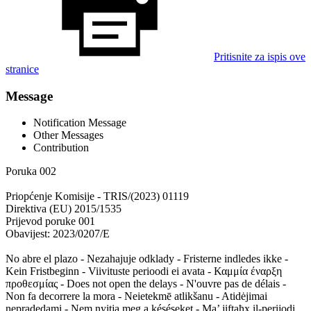
Pritisnite za ispis ove
stranice
Message
Notification Message
Other Messages
Contribution
Poruka 002
Priopćenje Komisije - TRIS/(2023) 01119
Direktiva (EU) 2015/1535
Prijevod poruke 001
Obavijest: 2023/0207/E
No abre el plazo - Nezahajuje odklady - Fristerne indledes ikke -
Kein Fristbeginn - Viivituste perioodi ei avata - Καμμία έναρξη
προθεσμίας - Does not open the delays - N'ouvre pas de délais -
Non fa decorrere la mora - Neietekmē atlikšanu - Atidėjimai
nepradedami - Nem nyitja meg a késéseket - Ma’ jiftaħx il-perijodi