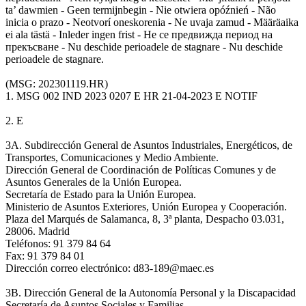
ta’ dawmien - Geen termijnbegin - Nie otwiera opóźnień - Não
inicia o prazo - Neotvorí oneskorenia - Ne uvaja zamud - Määräaika
ei ala tästä - Inleder ingen frist - Не се предвижда период на
прекъсване - Nu deschide perioadele de stagnare - Nu deschide
perioadele de stagnare.
(MSG: 202301119.HR)
1. MSG 002 IND 2023 0207 E HR 21-04-2023 E NOTIF
2. E
3A. Subdirección General de Asuntos Industriales, Energéticos, de
Transportes, Comunicaciones y Medio Ambiente.
Dirección General de Coordinación de Políticas Comunes y de
Asuntos Generales de la Unión Europea.
Secretaría de Estado para la Unión Europea.
Ministerio de Asuntos Exteriores, Unión Europea y Cooperación.
Plaza del Marqués de Salamanca, 8, 3ª planta, Despacho 03.031,
28006. Madrid
Teléfonos: 91 379 84 64
Fax: 91 379 84 01
Dirección correo electrónico: d83-189@maec.es
3B. Dirección General de la Autonomía Personal y la Discapacidad
Secretaría de Asuntos Sociales y Familias