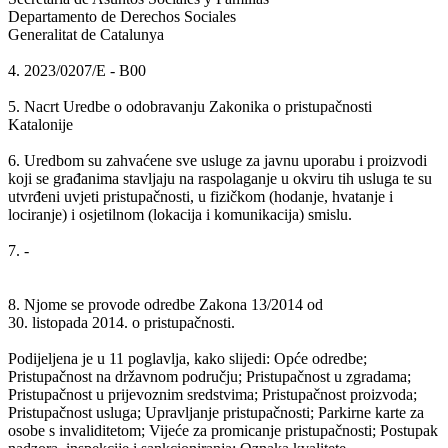
Departamento de Derechos Sociales
Generalitat de Catalunya
4. 2023/0207/E - B00
5. Nacrt Uredbe o odobravanju Zakonika o pristupačnosti
Katalonije
6. Uredbom su zahvaćene sve usluge za javnu uporabu i proizvodi
koji se građanima stavljaju na raspolaganje u okviru tih usluga te su
utvrđeni uvjeti pristupačnosti, u fizičkom (hodanje, hvatanje i
lociranje) i osjetilnom (lokacija i komunikacija) smislu.
7. -
8. Njome se provode odredbe Zakona 13/2014 od
30. listopada 2014. o pristupačnosti.
Podijeljena je u 11 poglavlja, kako slijedi: Opće odredbe;
Pristupačnost na državnom području; Pristupačnost u zgradama;
Pristupačnost u prijevoznim sredstvima; Pristupačnost proizvoda;
Pristupačnost usluga; Upravljanje pristupačnosti; Parkirne karte za
osobe s invaliditetom; Vijeće za promicanje pristupačnosti; Postupak