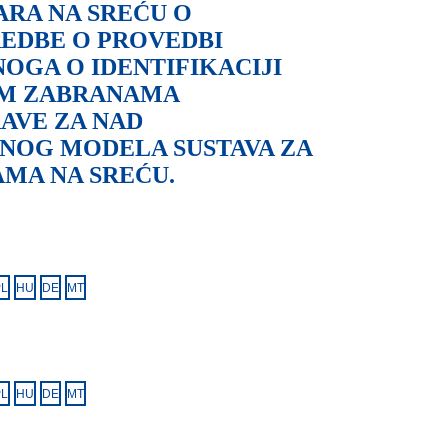
ARA NA SREĆU O
REDBE O PROVEDBI
ENOGA O IDENTIFIKACIJI
NIM ZABRANAMA
RAVE ZA NAD
NOG MODELA SUSTAVA ZA
MA NA SREĆU.
PL
HU
DE
MT
PL
HU
DE
MT