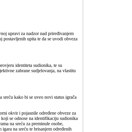
vnoj upravi za nadzor nad priređivanjem
oj postavljenih upita te da se uvodi obveza
rovjeru identiteta sudionika, te su
jektivne zabrane sudjelovanja, na vlastitu
 sreću kako bi se uveo novi status igrača
torni okvir i pojasnile određene obveze za
 koji se odnose na identifikaciju sudionika
grama na sreću za preminule osobe,
 igara na sreću te brisanjem određenih