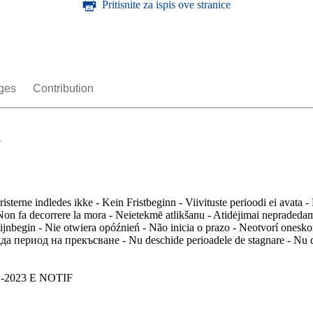
Pritisnite za ispis ove stranice
ges
Contribution
8
risterne indledes ikke - Kein Fristbeginn - Viivituste perioodi ei avat
 Non fa decorrere la mora - Neietekmē atlikšanu - Atidėjimai nepradeda
rmijnbegin - Nie otwiera opóźnień - Não inicia o prazo - Neotvorí onesk
вижда период на прекъсване - Nu deschide perioadele de stagnare - Nu d
1-2023 E NOTIF