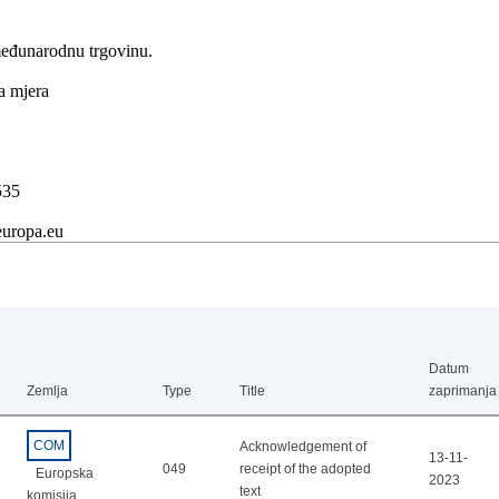
međunarodnu trgovinu.
na mjera
535
europa.eu
Datum
Zemlja
Type
Title
zaprimanja
COM
Acknowledgement of
13-11-
049
receipt of the adopted
Europska
2023
text
komisija