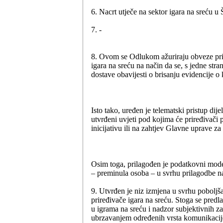
6. Nacrt utječe na sektor igara na sreću u
7. -
8. Ovom se Odlukom ažuriraju obveze prire
igara na sreću na način da se, s jedne str
dostave obavijesti o brisanju evidencije o 
Isto tako, uređen je telematski pristup dij
utvrđeni uvjeti pod kojima će priređivači 
inicijativu ili na zahtjev Glavne uprave z
Osim toga, prilagođen je podatkovni model
– preminula osoba – u svrhu prilagodbe 
9. Utvrđen je niz izmjena u svrhu poboljša
priređivače igara na sreću. Stoga se predl
u igrama na sreću i nadzor subjektivnih 
ubrzavanjem određenih vrsta komunikacije