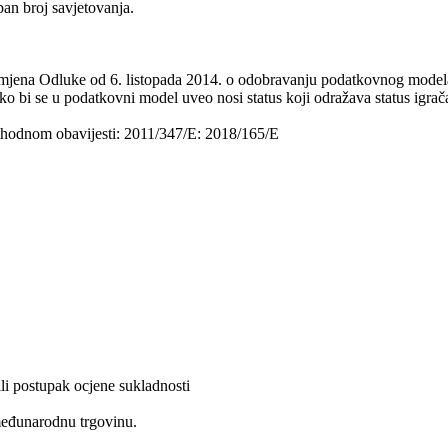
an broj savjetovanja.
mjena Odluke od 6. listopada 2014. o odobravanju podatkovnog modela 
o bi se u podatkovni model uveo nosi status koji odražava status igrača
rethodnom obavijesti: 2011/347/E: 2018/165/E
ili postupak ocjene sukladnosti
međunarodnu trgovinu.