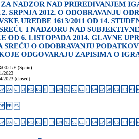
ZA NADZOR NAD PRIREĐIVANJEM IG
2. SRPNJA 2012. O ODOBRAVANJU OD
EVSKE UREDBE 1613/2011 OD 14. STUD
 SREĆU I NADZORU NAD SUBJEKTIV
 OD 6. LISTOPADA 2014. GLAVNE UP
A SREĆU O ODOBRAVANJU PODATKOV
KOJE ODGOVARAJU ZAPISIMA O IGRA
/0021/E (Spain)
1/2023
4/2023 (closed)
SV
DA
ET
LT
RO
BG
IT
FR
EN
NL
SL
EL
FI
GA
LV
SK
CS
HR
PT
DE
FR
EN
SV
DA
ET
LT
RO
BG
IT
FR
EN
NL
SL
EL
FI
GA
LV
SK
CS
HR
PT