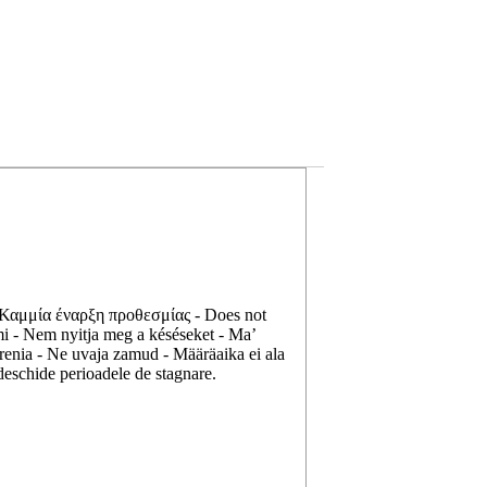
a - Καμμία έναρξη προθεσμίας - Does not
mi - Nem nyitja meg a késéseket - Ma’
orenia - Ne uvaja zamud - Määräaika ei ala
eschide perioadele de stagnare.