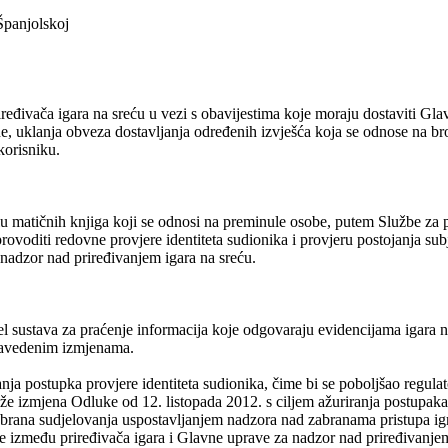
 Španjolskoj
đivača igara na sreću u vezi s obavijestima koje moraju dostaviti Gla
ane, uklanja obveza dostavljanja određenih izvješća koja se odnose na br
korisniku.
elu matičnih knjiga koji se odnosi na preminule osobe, putem Službe za p
provoditi redovne provjere identiteta sudionika i provjeru postojanja sub
a nadzor nad priređivanjem igara na sreću.
 sustava za praćenje informacija koje odgovaraju evidencijama igara na
navedenim izmjenama.
nja postupka provjere identiteta sudionika, čime bi se poboljšao regula
aže izmjena Odluke od 12. listopada 2012. s ciljem ažuriranja postupaka
zabrana sudjelovanja uspostavljanjem nadzora nad zabranama pristupa i
 između priređivača igara i Glavne uprave za nadzor nad priređivanjem