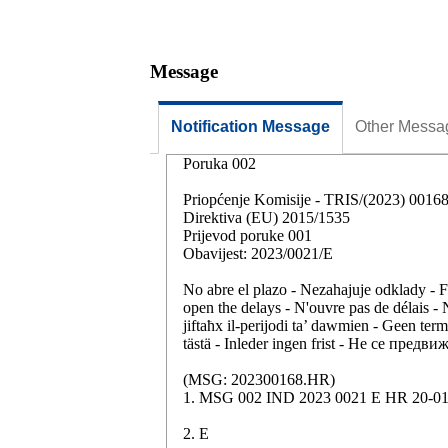
Message
Notification Message
Other Messa
Poruka 002
Priopćenje Komisije - TRIS/(2023) 0016
Direktiva (EU) 2015/1535
Prijevod poruke 001
Obavijest: 2023/0021/E
No abre el plazo - Nezahajuje odklady - F
open the delays - N'ouvre pas de délais -
jiftaħx il-perijodi ta’ dawmien - Geen te
tästä - Inleder ingen frist - Не се пред
(MSG: 202300168.HR)
1. MSG 002 IND 2023 0021 E HR 20-0
2. E