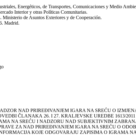
ustriales, Energéticos, de Transportes, Comunicaciones y Medio Ambie
cado Interior y otras Políticas Comunitarias.
. Ministerio de Asuntos Exteriores y de Cooperación.
6. Madrid.
go
ADZOR NAD PRIREĐIVANJEM IGARA NA SREĆU O IZMJENAM
DBI ČLANAKA 26. I 27. KRALJEVSKE UREDBE 1613/2011
IGRAMA NA SREĆU I NADZORU NAD SUBJEKTIVNIM ZABRA
 UPRAVE ZA NAD PRIREĐIVANJEM IGARA NA SREĆU O O
NFORMACIJA KOJE ODGOVARAJU ZAPISIMA O IGRAMA NA