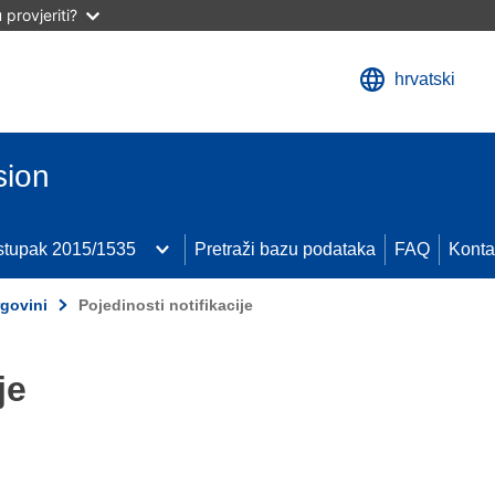
provjeriti?
hrvatski
sion
ostupak 2015/1535
Pretraži bazu podataka
FAQ
Konta
rgovini
Pojedinosti notifikacije
je