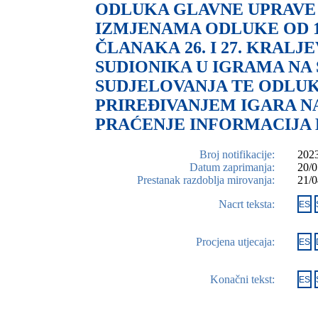
ODLUKA GLAVNE UPRAVE 
IZMJENAMA ODLUKE OD 1
ČLANAKA 26. I 27. KRALJ
SUDIONIKA U IGRAMA NA
SUDJELOVANJA TE ODLUKE
PRIREĐIVANJEM IGARA N
PRAĆENJE INFORMACIJA 
Broj notifikacije:
2023
Datum zaprimanja:
20/0
Prestanak razdoblja mirovanja:
21/0
Nacrt teksta:
ES
Procjena utjecaja:
ES
Konačni tekst:
ES