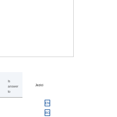
Is
Jezici
answer
to
EN
BG