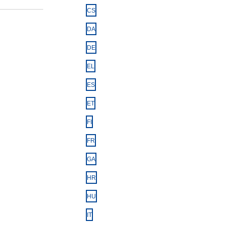
CS
DA
DE
EL
ES
ET
FI
FR
GA
HR
HU
IT