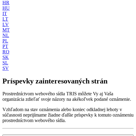
HR
HU
IT
LT
LV
MT
NL
PL
PT
RO
SK
SL
SV
Príspevky zainteresovaných strán
Prostredníctvom webového sídla TRIS môžete Vy aj Vaša
organizácia zdieľať svoje názory na akékoľvek podané oznámenie.
Vzhľadom na stav oznámenia alebo koniec odkladnej lehoty v
súčasnosti neprijímame žiadne ďalšie príspevky k tomuto oznámeniu
prostredníctvom webového sídla.