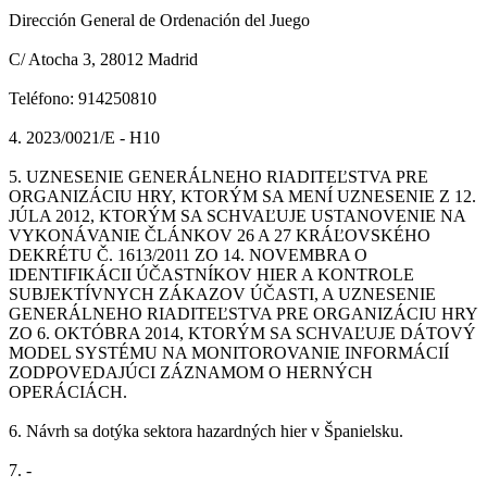
Dirección General de Ordenación del Juego
C/ Atocha 3, 28012 Madrid
Teléfono: 914250810
4. 2023/0021/E - H10
5. UZNESENIE GENERÁLNEHO RIADITEĽSTVA PRE
ORGANIZÁCIU HRY, KTORÝM SA MENÍ UZNESENIE Z 12.
JÚLA 2012, KTORÝM SA SCHVAĽUJE USTANOVENIE NA
VYKONÁVANIE ČLÁNKOV 26 A 27 KRÁĽOVSKÉHO
DEKRÉTU Č. 1613/2011 ZO 14. NOVEMBRA O
IDENTIFIKÁCII ÚČASTNÍKOV HIER A KONTROLE
SUBJEKTÍVNYCH ZÁKAZOV ÚČASTI, A UZNESENIE
GENERÁLNEHO RIADITEĽSTVA PRE ORGANIZÁCIU HRY
ZO 6. OKTÓBRA 2014, KTORÝM SA SCHVAĽUJE DÁTOVÝ
MODEL SYSTÉMU NA MONITOROVANIE INFORMÁCIÍ
ZODPOVEDAJÚCI ZÁZNAMOM O HERNÝCH
OPERÁCIÁCH.
6. Návrh sa dotýka sektora hazardných hier v Španielsku.
7. -