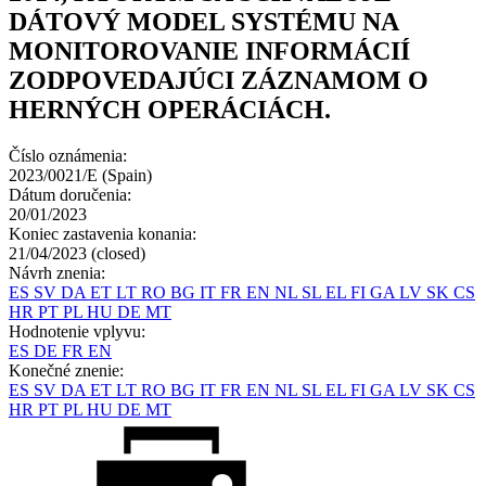
DÁTOVÝ MODEL SYSTÉMU NA
MONITOROVANIE INFORMÁCIÍ
ZODPOVEDAJÚCI ZÁZNAMOM O
HERNÝCH OPERÁCIÁCH.
Číslo oznámenia:
2023/0021/E (Spain)
Dátum doručenia:
20/01/2023
Koniec zastavenia konania:
21/04/2023 (closed)
Návrh znenia:
ES
SV
DA
ET
LT
RO
BG
IT
FR
EN
NL
SL
EL
FI
GA
LV
SK
CS
HR
PT
PL
HU
DE
MT
Hodnotenie vplyvu:
ES
DE
FR
EN
Konečné znenie:
ES
SV
DA
ET
LT
RO
BG
IT
FR
EN
NL
SL
EL
FI
GA
LV
SK
CS
HR
PT
PL
HU
DE
MT