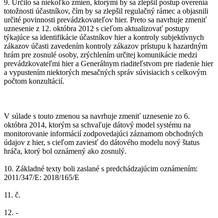
9. Určilo sa niekoľko zmien, ktorými by sa zlepšil postup overenia
totožnosti účastníkov, čím by sa zlepšil regulačný rámec a objasnili
určité povinnosti prevádzkovateľov hier. Preto sa navrhuje zmeniť
uznesenie z 12. októbra 2012 s cieľom aktualizovať postupy
týkajúce sa identifikácie účastníkov hier a kontroly subjektívnych
zákazov účasti zavedením kontroly zákazov prístupu k hazardným
hrám pre zosnulé osoby, zrýchlením určitej komunikácie medzi
prevádzkovateľmi hier a Generálnym riaditeľstvom pre riadenie hier
a vypustením niektorých mesačných správ súvisiacich s celkovým
počtom konzultácií.
V súlade s touto zmenou sa navrhuje zmeniť uznesenie zo 6.
októbra 2014, ktorým sa schvaľuje dátový model systému na
monitorovanie informácií zodpovedajúci záznamom obchodných
údajov z hier, s cieľom zaviesť do dátového modelu nový štatus
hráča, ktorý bol oznámený ako zosnulý.
10. Základné texty boli zaslané s predchádzajúcim oznámením:
2011/347/E: 2018/165/E
11. č.
12. -