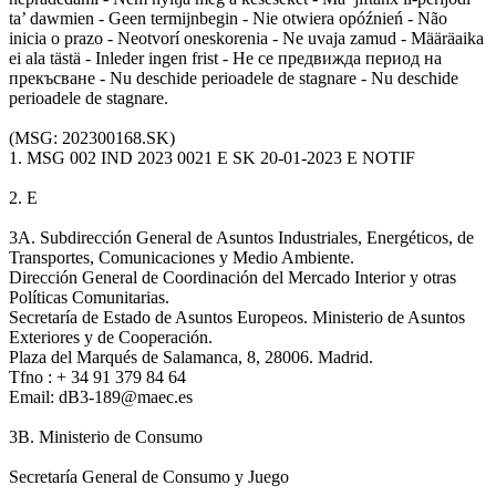
ta’ dawmien - Geen termijnbegin - Nie otwiera opóźnień - Não
inicia o prazo - Neotvorí oneskorenia - Ne uvaja zamud - Määräaika
ei ala tästä - Inleder ingen frist - Не се предвижда период на
прекъсване - Nu deschide perioadele de stagnare - Nu deschide
perioadele de stagnare.
(MSG: 202300168.SK)
1. MSG 002 IND 2023 0021 E SK 20-01-2023 E NOTIF
2. E
3A. Subdirección General de Asuntos Industriales, Energéticos, de
Transportes, Comunicaciones y Medio Ambiente.
Dirección General de Coordinación del Mercado Interior y otras
Políticas Comunitarias.
Secretaría de Estado de Asuntos Europeos. Ministerio de Asuntos
Exteriores y de Cooperación.
Plaza del Marqués de Salamanca, 8, 28006. Madrid.
Tfno : + 34 91 379 84 64
Email: dB3-189@maec.es
3B. Ministerio de Consumo
Secretaría General de Consumo y Juego