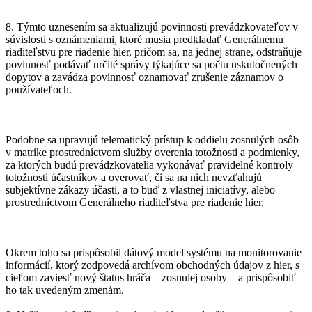
8. Týmto uznesením sa aktualizujú povinnosti prevádzkovateľov v
súvislosti s oznámeniami, ktoré musia predkladať Generálnemu
riaditeľstvu pre riadenie hier, pričom sa, na jednej strane, odstraňuje
povinnosť podávať určité správy týkajúce sa počtu uskutočnených
dopytov a zavádza povinnosť oznamovať zrušenie záznamov o
používateľoch.
Podobne sa upravujú telematický prístup k oddielu zosnulých osôb
v matrike prostredníctvom služby overenia totožnosti a podmienky,
za ktorých budú prevádzkovatelia vykonávať pravidelné kontroly
totožnosti účastníkov a overovať, či sa na nich nevzťahujú
subjektívne zákazy účasti, a to buď z vlastnej iniciatívy, alebo
prostredníctvom Generálneho riaditeľstva pre riadenie hier.
Okrem toho sa prispôsobil dátový model systému na monitorovanie
informácií, ktorý zodpovedá archívom obchodných údajov z hier, s
cieľom zaviesť nový štatus hráča – zosnulej osoby – a prispôsobiť
ho tak uvedeným zmenám.