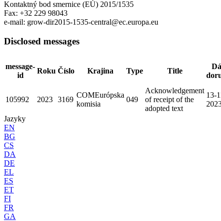
Kontaktný bod smernice (EÚ) 2015/1535
Fax: +32 229 98043
e-mail: grow-dir2015-1535-central@ec.europa.eu
Disclosed messages
message-
Dá
Roku
Číslo
Krajina
Type
Title
id
dor
Acknowledgement
COM
Európska
13-1
105992
2023
3169
049
of receipt of the
komisia
202
adopted text
Jazyky
EN
BG
CS
DA
DE
EL
ES
ET
FI
FR
GA