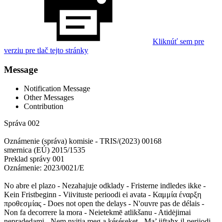
Kliknúť sem pre
verziu pre tlač tejto stránky
Message
Notification Message
Other Messages
Contribution
Správa 002
Oznámenie (správa) komisie - TRIS/(2023) 00168
smernica (EÚ) 2015/1535
Preklad správy 001
Oznámenie: 2023/0021/E
No abre el plazo - Nezahajuje odklady - Fristerne indledes ikke -
Kein Fristbeginn - Viivituste perioodi ei avata - Καμμία έναρξη
προθεσμίας - Does not open the delays - N'ouvre pas de délais -
Non fa decorrere la mora - Neietekmē atlikšanu - Atidėjimai
nepradedami - Nem nyitja meg a késéseket - Ma’ jiftaħx il-perijodi