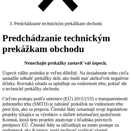
Predchádzanie technickým prekážkam obchodu
Predchádzanie technickým
prekážkam obchodu
Nenechajte prekážky zastaviť váš úspech.
Úspech vášho podniku je veľmi dôležitý. Na dosiahnutie tohto cieľa
sasnažíte odhaliť prekážky skôr, ako budú mať akékoľvek negatívne
účinky. Rovnaká zásada sa uplatňuje na vnútornom trhu, pokiaľ ide
o technické prekážky obchodu.
Cieľom postupu podľa smernice (EÚ) 2015/1535 o transparentnosti
jednotného trhu (SMTD) je zabrániť prekážok na vnútornom trhu
pred tým, ako sa prejavia. Členské štáty oznamujú svoje legislatívne
projekty týkajúce sa výrobkov a služieb informačnej spoločnosti
Komisii, ktorá tieto projekty analyzuje z hľadiska právnych
predpisov EÚ. Členské štáty sa zúčastňujú na tomto postupe za
podmienok ako Komisia, majú možnosť vydávať vlastné