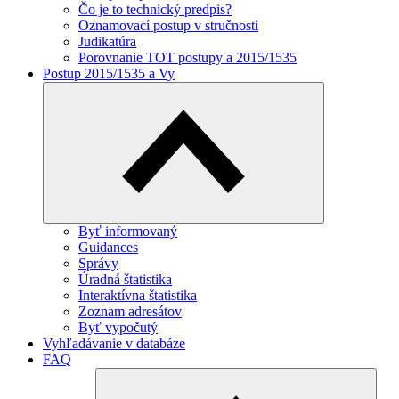
Čo je to technický predpis?
Oznamovací postup v stručnosti
Judikatúra
Porovnanie TOT postupy a 2015/1535
Postup 2015/1535 a Vy
Byť informovaný
Guidances
Správy
Úradná štatistika
Interaktívna štatistika
Zoznam adresátov
Byť vypočutý
Vyhľadávanie v databáze
FAQ