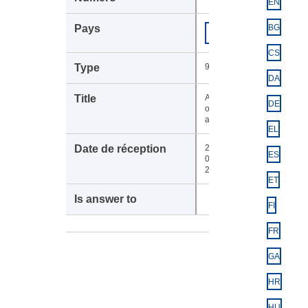
EN
Commission
BG
COM
européenne
CS
949
DA
Acknowledgement
DE
of receipt of the
adopted text
EL
22-
ES
04-
2025
ET
FI
FR
GA
HR
HU