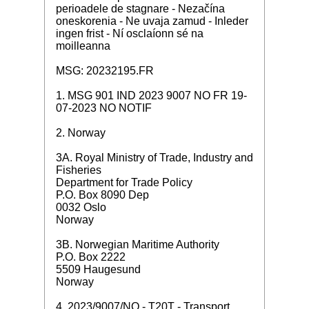
perioadele de stagnare - Nezačína
oneskorenia - Ne uvaja zamud - Inleder
ingen frist - Ní osclaíonn sé na
moilleanna
MSG: 20232195.FR
1. MSG 901 IND 2023 9007 NO FR 19-
07-2023 NO NOTIF
2. Norway
3A. Royal Ministry of Trade, Industry and
Fisheries
Department for Trade Policy
P.O. Box 8090 Dep
0032 Oslo
Norway
3B. Norwegian Maritime Authority
P.O. Box 2222
5509 Haugesund
Norway
4. 2023/9007/NO - T20T - Transport