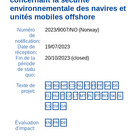
environnementale des navires et
unités mobiles offshore
Numéro
2023/9007/NO (Norway)
de
notification:
Date de
19/07/2023
réception:
Fin de la
20/10/2023 (closed)
période
de statu
quo:
Texte de
EN
BG
HR
CS
NL
ET
FI
FR
GA
DE
projet:
EL
HU
IT
LV
LT
MT
PL
PT
RO
SK
SL
ES
SV
DA
Évaluation
EN
FR
DE
d'impact: