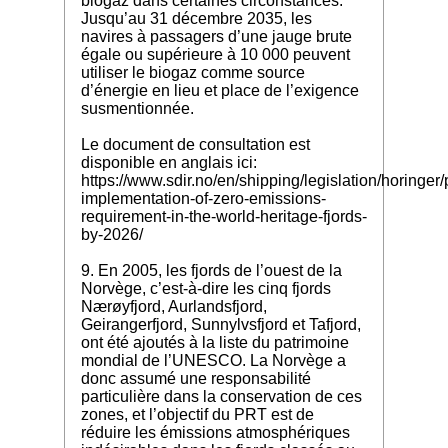
biogaz dans certaines circonstances.
Jusqu’au 31 décembre 2035, les
navires à passagers d’une jauge brute
égale ou supérieure à 10 000 peuvent
utiliser le biogaz comme source
d’énergie en lieu et place de l’exigence
susmentionnée.
Le document de consultation est
disponible en anglais ici:
https://www.sdir.no/en/shipping/legislation/horinger
implementation-of-zero-emissions-
requirement-in-the-world-heritage-fjords-
by-2026/
9. En 2005, les fjords de l’ouest de la
Norvège, c’est-à-dire les cinq fjords
Nærøyfjord, Aurlandsfjord,
Geirangerfjord, Sunnylvsfjord et Tafjord,
ont été ajoutés à la liste du patrimoine
mondial de l’UNESCO. La Norvège a
donc assumé une responsabilité
particulière dans la conservation de ces
zones, et l’objectif du PRT est de
réduire les émissions atmosphériques