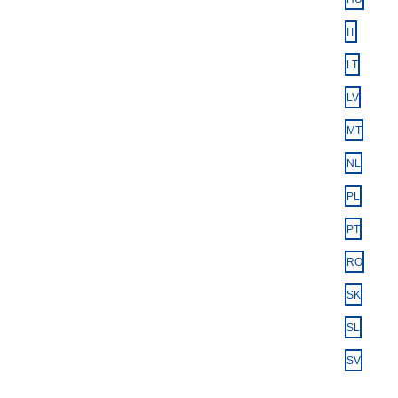
IT
LT
LV
MT
NL
PL
PT
RO
SK
SL
SV