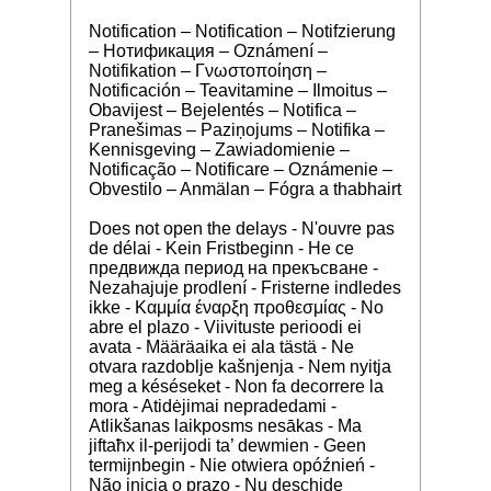
Notification – Notification – Notifzierung
– Нотификация – Oznámení –
Notifikation – Γνωστοποίηση –
Notificación – Teavitamine – Ilmoitus –
Obavijest – Bejelentés – Notifica –
Pranešimas – Paziņojums – Notifika –
Kennisgeving – Zawiadomienie –
Notificação – Notificare – Oznámenie –
Obvestilo – Anmälan – Fógra a thabhairt
Does not open the delays - N'ouvre pas
de délai - Kein Fristbeginn - Не се
предвижда период на прекъсване -
Nezahajuje prodlení - Fristerne indledes
ikke - Καμμία έναρξη προθεσμίας - No
abre el plazo - Viivituste perioodi ei
avata - Määräaika ei ala tästä - Ne
otvara razdoblje kašnjenja - Nem nyitja
meg a késéseket - Non fa decorrere la
mora - Atidėjimai nepradedami -
Atlikšanas laikposms nesākas - Ma
jiftaħx il-perijodi ta’ dewmien - Geen
termijnbegin - Nie otwiera opóźnień -
Não inicia o prazo - Nu deschide