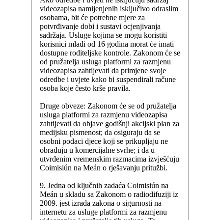
videozapisa namijenjenih isključivo odraslim
osobama, bit će potrebne mjere za
potvrđivanje dobi i sustavi ocjenjivanja
sadržaja. Usluge kojima se mogu koristiti
korisnici mlađi od 16 godina morat će imati
dostupne roditeljske kontrole. Zakonom će se
od pružatelja usluga platformi za razmjenu
videozapisa zahtijevati da primjene svoje
odredbe i uvjete kako bi suspendirali račune
osoba koje često krše pravila.
Druge obveze: Zakonom će se od pružatelja
usluga platformi za razmjenu videozapisa
zahtijevati da objave godišnji akcijski plan za
medijsku pismenost; da osiguraju da se
osobni podaci djece koji se prikupljaju ne
obrađuju u komercijalne svrhe; i da u
utvrđenim vremenskim razmacima izvješćuju
Coimisiún na Meán o rješavanju pritužbi.
9. Jedna od ključnih zadaća Coimisiún na
Meán u skladu sa Zakonom o radiodifuziji iz
2009. jest izrada zakona o sigurnosti na
internetu za usluge platformi za razmjenu