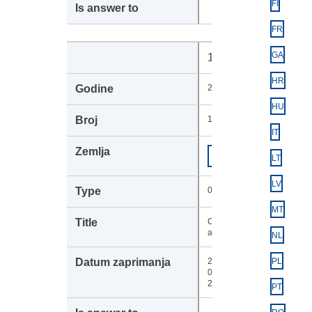
FI
FR
GA
108275
HR
2024
HU
1371
IT
Europska
COM
LT
komisija
LV
037
MT
Competitiveness
analysis
NL
27-
PL
05-
2024
PT