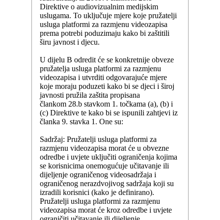
Direktive o audiovizualnim medijskim
uslugama. To uključuje mjere koje pružatelji
usluga platformi za razmjenu videozapisa
prema potrebi poduzimaju kako bi zaštitili
širu javnost i djecu.
U dijelu B odredit će se konkretnije obveze
pružatelja usluga platformi za razmjenu
videozapisa i utvrditi odgovarajuće mjere
koje moraju poduzeti kako bi se djeci i široj
javnosti pružila zaštita propisana
člankom 28.b stavkom 1. točkama (a), (b) i
(c) Direktive te kako bi se ispunili zahtjevi iz
članka 9. stavka 1. One su:
Sadržaj: Pružatelji usluga platformi za
razmjenu videozapisa morat će u obvezne
odredbe i uvjete uključiti ograničenja kojima
se korisnicima onemogućuje učitavanje ili
dijeljenje ograničenog videosadržaja i
ograničenog nerazdvojivog sadržaja koji su
izradili korisnici (kako je definirano).
Pružatelji usluga platformi za razmjenu
videozapisa morat će kroz odredbe i uvjete
ograničiti učitavanje ili dijeljenje