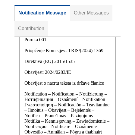
Notification Message
Other Messages
Contribution
Poruka 001
Priopćenje Komisijev- TRIS/(2024) 1369
Direktiva (EU) 2015/1535
Obavijest: 2024/0283/IE
Obavijest o nacrtu teksta iz države članice
Notification – Notification – Notifzierung –
Нотификация – Oznámení – Notifikation –
Γνωστοποίηση – Notificación – Teavitamine
– Ilmoitus – Obavijest – Bejelentés –
Notifica – Pranešimas – Paziņojums –
Notifika – Kennisgeving – Zawiadomienie –
Notificação – Notificare – Oznámenie –
Obvestilo – Anmälan – Fógra a thabhairt