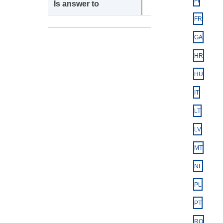
FI
FR
GA
HR
HU
IT
LT
LV
MT
NL
PL
PT
RO