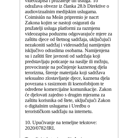
videozapisa i pružatelje tih usluga. To
odražava obveze iz članka 28.b Direktive o
audiovizualnim medijskim uslugama.
Coimisiún na Meán pripremio je nacrt
Zakona kojim se nastoji osigurati da
pružatelji usluga platformi za razmjenu
videozapisa poduzmu odgovarajuće mjere za
zaštitu djece od štetnog sadržaja, uključujući
nezakoniti sadržaj i videosadržaj namijenjen
isključivo odraslima osobama. Namijenjena
su i zaštiti šire javnosti od sadržaja koji
predstavljaju poticanje na nasilje ili mržnju,
provociranje na počinjenje kaznenog djela
terorizma, širenje materijala koji sadržava
seksualno zlostavljanje djece, kaznena djela
povezana s rasizmom ili ksenofobijom te
određene komercijalne komunikacije. Zakon
će djelovati zajedno s drugim mjerama za
zaštitu korisnika od štete, uključujući Zakon
o digitalnim uslugama i Uredbu o
terorističkom sadržaju na internetu.
10. Upućivanje na temeljne tekstove:
2020/0782/IRL