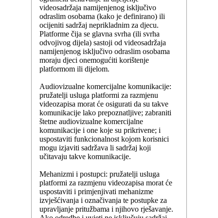
videosadržaja namijenjenog isključivo
odraslim osobama (kako je definirano) ili
ocijeniti sadržaj neprikladnim za djecu.
Platforme čija se glavna svrha (ili svrha
odvojivog dijela) sastoji od videosadržaja
namijenjenog isključivo odraslim osobama
moraju djeci onemogućiti korištenje
platformom ili dijelom.
Audiovizualne komercijalne komunikacije:
pružatelji usluga platformi za razmjenu
videozapisa morat će osigurati da su takve
komunikacije lako prepoznatljive; zabraniti
štetne audiovizualne komercijalne
komunikacije i one koje su prikrivene; i
uspostaviti funkcionalnost kojom korisnici
mogu izjaviti sadržava li sadržaj koji
učitavaju takve komunikacije.
Mehanizmi i postupci: pružatelji usluga
platformi za razmjenu videozapisa morat će
uspostaviti i primjenjivati mehanizme
izvješćivanja i označivanja te postupke za
upravljanje pritužbama i njihovo rješavanje.
Ako odredbe i uvjeti ne isključuju sadržaj