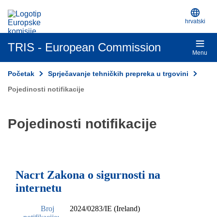
Službene internetske stranice EU-a
Skip to main content
hrvatski
TRIS - European Commission
Menu
Početak
Sprječavanje tehničkih prepreka u trgovini
Pojedinosti notifikacije
Pojedinosti notifikacije
Nacrt Zakona o sigurnosti na
internetu
Broj
2024/0283/IE (Ireland)