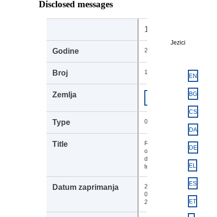
Disclosed messages
108274
Jezici
2024
1370
EN
Europska
BG
COM
komisija
CS
003
DA
Receipt
DE
of the
draft
EL
text
ES
27-
05-
ET
2024