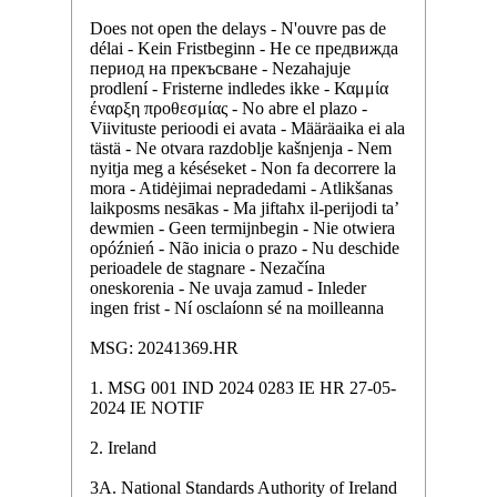
Does not open the delays - N'ouvre pas de
délai - Kein Fristbeginn - Не се предвижда
период на прекъсване - Nezahajuje
prodlení - Fristerne indledes ikke - Καμμία
έναρξη προθεσμίας - No abre el plazo -
Viivituste perioodi ei avata - Määräaika ei ala
tästä - Ne otvara razdoblje kašnjenja - Nem
nyitja meg a késéseket - Non fa decorrere la
mora - Atidėjimai nepradedami - Atlikšanas
laikposms nesākas - Ma jiftaħx il-perijodi ta’
dewmien - Geen termijnbegin - Nie otwiera
opóźnień - Não inicia o prazo - Nu deschide
perioadele de stagnare - Nezačína
oneskorenia - Ne uvaja zamud - Inleder
ingen frist - Ní osclaíonn sé na moilleanna
MSG: 20241369.HR
1. MSG 001 IND 2024 0283 IE HR 27-05-
2024 IE NOTIF
2. Ireland
3A. National Standards Authority of Ireland