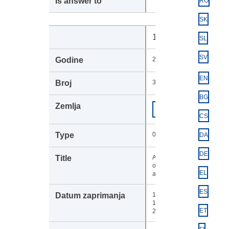
RO
SK
110034
SL
SV
2024
EN
3068
BG
Europska
COM
komisija
CS
049
DA
DE
Acknowledgement
of receipt of the
EL
adopted text
ES
15-
11-
ET
2024