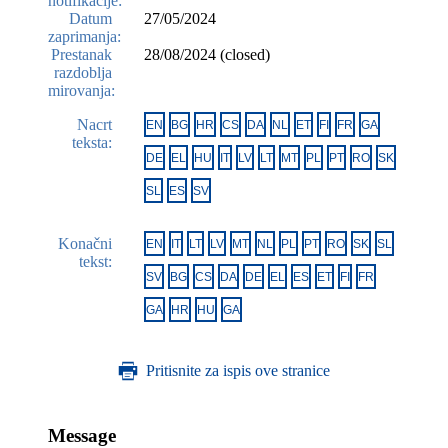
notifikacije:
Datum
27/05/2024
zaprimanja:
Prestanak
28/08/2024 (closed)
razdoblja
mirovanja:
Nacrt
EN
BG
HR
CS
DA
NL
ET
FI
FR
GA
teksta:
DE
EL
HU
IT
LV
LT
MT
PL
PT
RO
SK
SL
ES
SV
Konačni
EN
IT
LT
LV
MT
NL
PL
PT
RO
SK
SL
tekst:
SV
BG
CS
DA
DE
EL
ES
ET
FI
FR
GA
HR
HU
GA
Pritisnite za ispis ove stranice
Message