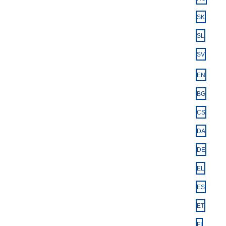
SK
SL
SV
EN
BG
CS
DA
DE
EL
ES
ET
FI