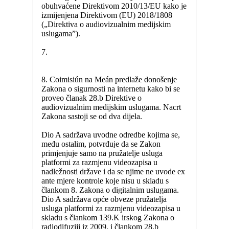
obuhvaćene Direktivom 2010/13/EU kako je
izmijenjena Direktivom (EU) 2018/1808
(„Direktiva o audiovizualnim medijskim
uslugama”).
7.
8. Coimisiún na Meán predlaže donošenje
Zakona o sigurnosti na internetu kako bi se
proveo članak 28.b Direktive o
audiovizualnim medijskim uslugama. Nacrt
Zakona sastoji se od dva dijela.
Dio A sadržava uvodne odredbe kojima se,
među ostalim, potvrđuje da se Zakon
primjenjuje samo na pružatelje usluga
platformi za razmjenu videozapisa u
nadležnosti države i da se njime ne uvode ex
ante mjere kontrole koje nisu u skladu s
člankom 8. Zakona o digitalnim uslugama.
Dio A sadržava opće obveze pružatelja
usluga platformi za razmjenu videozapisa u
skladu s člankom 139.K irskog Zakona o
radiodifuziji iz 2009. i člankom 28.b