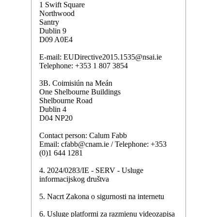
1 Swift Square
Northwood
Santry
Dublin 9
D09 A0E4
E-mail: EUDirective2015.1535@nsai.ie
Telephone: +353 1 807 3854
3B. Coimisiún na Meán
One Shelbourne Buildings
Shelbourne Road
Dublin 4
D04 NP20
Contact person: Calum Fabb
Email: cfabb@cnam.ie / Telephone: +353
(0)1 644 1281
4. 2024/0283/IE - SERV - Usluge
informacijskog društva
5. Nacrt Zakona o sigurnosti na internetu
6. Usluge platformi za razmjenu videozapisa