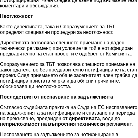
Нотифициращият член следва да вземе под внимание тези
коментари и обсъждания.
Неотложност
Както директивата, така и Споразумението за ТБТ
определят специални процедури за неотложност.
Директивата позволява спешното приемане на даден
технически регламент, при условие че той е нотифициран
предварително на етап проект и е одобрен от Комисията.
Споразумението за ТБТ позволява спешното приемане на
законодателство без предварително нотифициране на етап
проект. След приемането обаче засегнатият член трябва да
нотифицира приетата мярка и да обясни причините,
обосноваващи неотложността.
Последствия от неспазване на задълженията
Съгласно съдебната практика на Съда на ЕС неспазването
на задълженията за нотифициране и спазване на периода
на прекъсване, предвиден от
директивата
, води до
неприложимост на въпросния технически регламент
.
Неспазването на задължението за нотифициране в