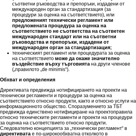
съответни ръководства и препоръки, издадени от
международен орган за стандартизация (за
процедури за оценка на съответствието), или
предложеният технически регламент или
предложената процедура за оценка на
съответствието не съответства на съответен
международен стандарт или на съответни
ръководства и препоръки, издадени от
международен орган за стандартизация;
техническият регламент или процедурата за оценка
на съответствието
може да окаже значително
въздействие върху търговията
на други членове
(„правилото „de minimis“).
Обхват и определения
Директивата предвижда нотифицирането на проекти на
технически регламенти и процедури за оценка на
съответствието относно продукти, както и относно услуги на
информационното общество. Споразумението за ТБТ
предвижда единствено нотифициране на проектоправила
относно техническите регламенти и проекти на процедури
за оценка на съответствието относно продукти.
Следователно концепцията за „технически регламент“ в
директивата
е по-широкообхватна отколкото в