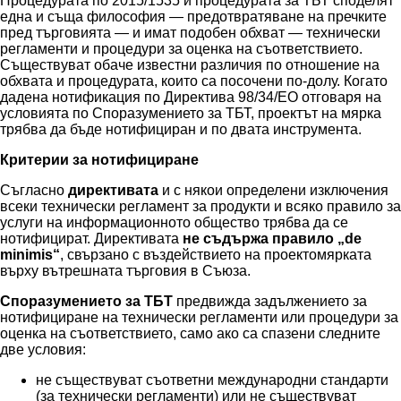
Процедурата по 2015/1535 и процедурата за ТБТ споделят
една и съща философия — предотвратяване на пречките
пред търговията — и имат подобен обхват — технически
регламенти и процедури за оценка на съответствието.
Съществуват обаче известни различия по отношение на
обхвата и процедурата, които са посочени по-долу. Когато
дадена нотификация по Директива 98/34/EО отговаря на
условията по Споразумението за ТБТ, проектът на мярка
трябва да бъде нотифициран и по двата инструмента.
Критерии за нотифициране
Съгласно
директивата
и с някои определени изключения
всеки технически регламент за продукти и всяко правило за
услуги на информационното общество трябва да се
нотифицират. Директивата
не съдържа правило „de
minimis“
, свързано с въздействието на проектомярката
върху вътрешната търговия в Съюза.
Споразумението за ТБТ
предвижда задължението за
нотифициране на технически регламенти или процедури за
оценка на съответствието, само ако са спазени следните
две условия:
не съществуват съответни международни стандарти
(за технически регламенти) или не съществуват