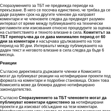
Споразумението за ТБТ не предвижда периоди на
прекъсване. В него се посочва единствено, че трябва да се
даде разумен срок на другите членове да направят
коментари и че членовете следва да предвидят разумен
интервал от време между публикуването на технически
регламенти или изисквания относно процедурите за оценка
на съответствието и тяхното влизане в сила.
Комитетът за
ТБТ препоръчва да се дава минимален период от 60
дни за коментари
и насърчава удължаването на този
период на 90 дни. Интервалът между публикуването на
даден текст и неговото влизане в сила следва да бъде 6
месеца.
Реакции
Съгласно директивата държавите членки и Комисията
могат да публикуват реакции на нотифицирани проекти под
формата на коментари и подробни становища. Освен това
Комисията може да блокира дадено нотифицирано
законодателство.
Съгласно
Споразумението за ТБТ членовете могат да
публикуват коментари единствено за
нотифицирани
проекти и да изискват обсъждане на тези коментари.