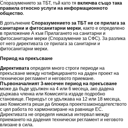
Споразумението за ТБТ, тъй като тя
включва също така
правила относно услуги на информационното
общество
.
В допълнение
Споразумението за ТБТ не се прилага за
санитарни и фитосанитарни мерки
, както е определено
в приложение А към Прилагането на санитарни и
фитосанитарни мерки (Споразумение за СФС). За разлика
от него директивата се прилага за санитарни и
фитосанитарни мерки.
Период на прекъсване
Директивата
определя много строги периоди на
прекъсване между нотифицирането на даден проект на
технически регламент и неговото приемане.
Първоначалният 3-месечен период на прекъсване
може да бъде удължен на 4 или 6 месеца, ако дадена
държава членка или Комисията издаде подробно
становище. Периодът се удължава на 12 или 18 месеца,
ако Комисията реши да блокира проектозаконодателството
с цел работа по хармонизиране на равнище ЕС.
Директивата не определя никакъв интервал между
приемането на дадения технически регламент и неговото
влизане в сила.